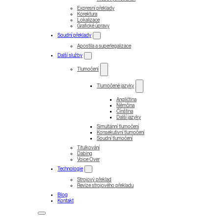
Expresní překlady
Korektura
Lokalizace
Grafické úpravy
Soudní překlady
Apostila a superlegalizace
Další služby
Tlumočení
Tlumočené jazyky
Angličtina
Němčina
Čínština
Další jazyky
Simultánní tlumočení
Konsekutivní tlumočení
Soudní tlumočení
Titulkování
Dabing
Voice Over
Technologie
Strojový překlad
Revize strojového překladu
Blog
Kontakt