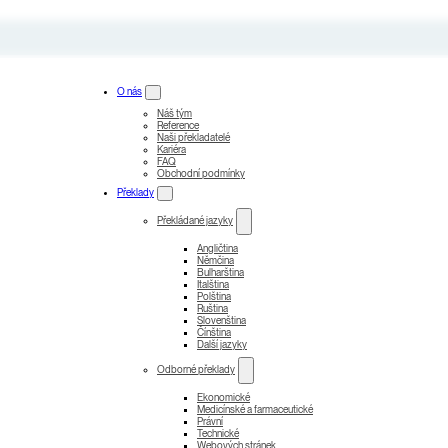
O nás
Náš tým
Reference
Naši překladatelé
Kariéra
FAQ
Obchodní podmínky
Překlady
Překládané jazyky
Angličtina
Němčina
Bulharština
Italština
Polština
Ruština
Slovenština
Čínština
Další jazyky
Odborné překlady
Ekonomické
Medicínské a farmaceutické
Právní
Technické
Webových stránek