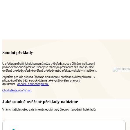
Soudní překlady
U překladu oficiálních dokumentů může být úřady, soudy či jinými institucemi
požadován soudní překlad. Někdy se takovým překladům říká také soudně
ověřené překlady, úředně ověřené překlady nebo překlady s kulatým razítkem.
Zajistíme pro Vás překlad úředního dokumentu i notářské ověření překladu. V
případě potřeby běžně poskytujeme také vyšší ověření pravosti
dokumentu:
apostilu a superlegalizaci.
Chci kalkulaci do 15 min
Jaké soudně ověřené překlady nabízíme
V rámci našich služeb zajistíme následující typy úředních (soudních) překladů: