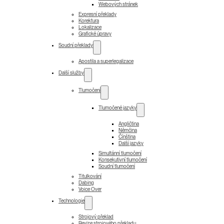
Webových stránek
Expresní překlady
Korektura
Lokalizace
Grafické úpravy
Soudní překlady
Apostila a superlegalizace
Další služby
Tlumočení
Tlumočené jazyky
Angličtina
Němčina
Čínština
Další jazyky
Simultánní tlumočení
Konsekutivní tlumočení
Soudní tlumočení
Titulkování
Dabing
Voice Over
Technologie
Strojový překlad
Revize strojového překladu