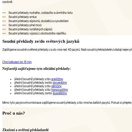
osobně.
Soudní překlady rodného, oddacího a úmrtního listu
Soudní překlady smluv
Soudní překlady diplomů, dodatků a vysvědčení
Soudní překlady plné moci
Soudní překlady notářských zápisů
Soudní překlady výpisů z obchodního rejstříku
Soudní překlady ze/do světových jazyků
Zajišťujeme soudně ověřené překlady z a do více než 40 jazyků. Naši soudní překladatelé zvládají nejen
Chci kalkulaci do 15 min
Nejčastěji zajišťujeme tyto oficiální překlady:
úřední (soudní) překlady z/do
angličtiny
úřední (soudní) překlady ze/do
slovenštiny
úřední (soudní) překlady z/do
němčiny
úřední (soudní) překlady z/do
francouzštiny
úřední (soudní) překlady ze/do
španělštiny
Mimo tyto jazykové kombinace zajišťujeme soudní překlady z/do mnoha dalších jazyků. Pokud si přejete př
Proč u nás?
Zkušení a ověření překladatelé