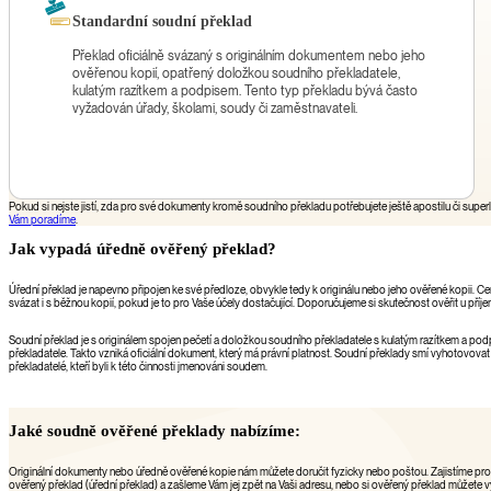
Standardní soudní překlad
Překlad oficiálně svázaný s originálním dokumentem nebo jeho
ověřenou kopií, opatřený doložkou soudního překladatele,
kulatým razítkem a podpisem. Tento typ překladu bývá často
vyžadován úřady, školami, soudy či zaměstnavateli.
Pokud si nejste jistí, zda pro své dokumenty kromě soudního překladu potřebujete ještě apostilu či superl
Vám poradíme
.
Jak vypadá úředně ověřený překlad?
Úřední překlad je napevno připojen ke své předloze, obvykle tedy k originálu nebo jeho ověřené kopii. Cer
svázat i s běžnou kopií, pokud je to pro Vaše účely dostačující. Doporučujeme si skutečnost ověřit u příj
Soudní překlad je s originálem spojen pečetí a doložkou soudního překladatele s kulatým razítkem a p
překladatele. Takto vzniká oficiální dokument, který má právní platnost. Soudní překlady smí vyhotovova
překladatelé, kteří byli k této činnosti jmenováni soudem.
Jaké soudně ověřené překlady nabízíme:
Originální dokumenty nebo úředně ověřené kopie nám můžete doručit fyzicky nebo poštou. Zajistíme pr
ověřený překlad (úřední překlad) a zašleme Vám jej zpět na Vaši adresu, nebo si ověřený překlad můžete