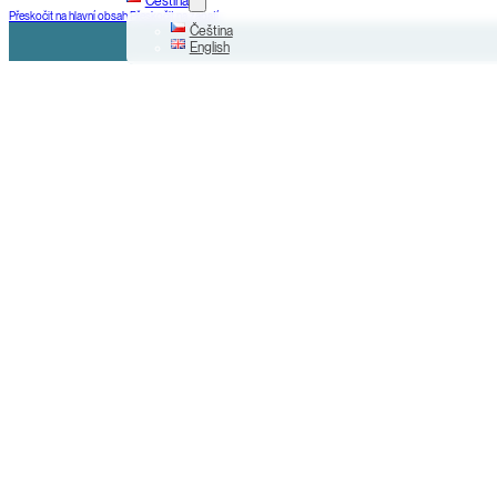
Čeština
Přeskočit na hlavní obsah
Přeskočit na zápatí
Čeština
English
+420 225 000 799
Na Příkopě 31, Praha 1