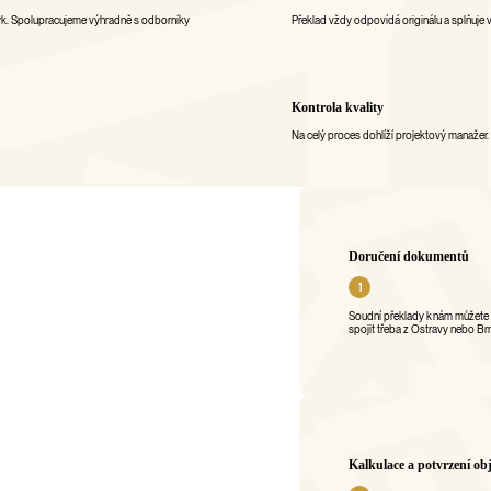
azyk. Spolupracujeme výhradně s odborníky
Překlad vždy odpovídá originálu a splňuje vš
Kontrola kvality
Na celý proces dohlíží projektový manažer
Doručení dokumentů
Soudní překlady k nám můžete d
spojit třeba z Ostravy nebo Br
Kalkulace a potvrzení o