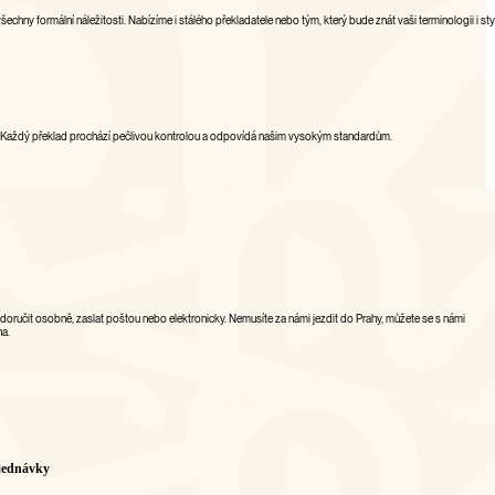
echny formální náležitosti. Nabízíme i stálého překladatele nebo tým, který bude znát vaši terminologii i styl
. Každý překlad prochází pečlivou kontrolou a odpovídá našim vysokým standardům.
oručit osobně, zaslat poštou nebo elektronicky. Nemusíte za námi jezdit do Prahy, můžete se s námi
na.
bjednávky