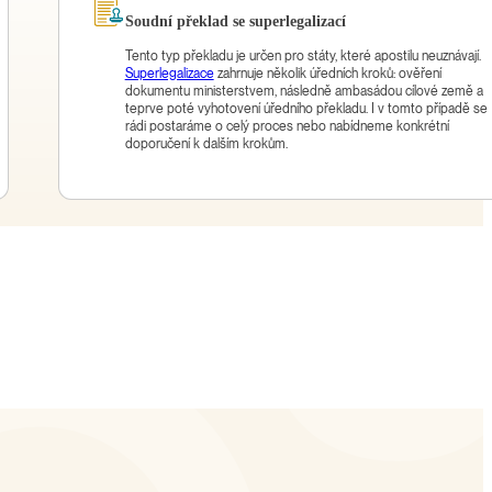
Soudní překlad se superlegalizací
Tento typ překladu je určen pro státy, které apostilu neuznávají.
Superlegalizace
zahrnuje několik úředních kroků: ověření
dokumentu ministerstvem, následně ambasádou cílové země a
teprve poté vyhotovení úředního překladu. I v tomto případě se
rádi postaráme o celý proces nebo nabídneme konkrétní
doporučení k dalším krokům.