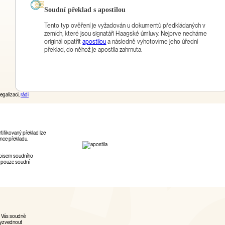
Soudní překlad s apostilou
Tento typ ověření je vyžadován u dokumentů předkládaných v
zemích, které jsou signatáři Haagské úmluvy. Nejprve necháme
originál opatřit
apostilou
a následně vyhotovíme jeho úřední
překlad, do něhož je apostila zahrnuta.
egalizaci,
rádi
tifikovaný překlad lze
emce překladu.
odpisem soudního
t pouze soudní
o Vás soudně
 vyzvednout