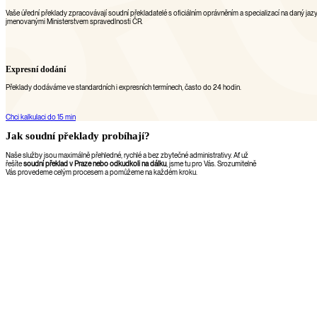
Vaše úřední překlady zpracovávají soudní překladatelé s oficiálním oprávněním a specializací na daný j
jmenovanými Ministerstvem spravedlnosti ČR.
Expresní dodání
Překlady dodáváme ve standardních i expresních termínech, často do 24 hodin.
Chci kalkulaci do 15 min
Jak soudní překlady probíhají?
Naše služby jsou maximálně přehledné, rychlé a bez zbytečné administrativy. Ať už
řešíte
soudní překlad v Praze nebo odkudkoli na dálku
, jsme tu pro Vás. Srozumitelně
Vás provedeme celým procesem a pomůžeme na každém kroku.