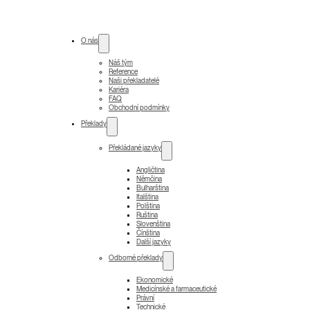
O nás
Náš tým
Reference
Naši překladatelé
Kariéra
FAQ
Obchodní podmínky
Překlady
Překládané jazyky
Angličtina
Němčina
Bulharština
Italština
Polština
Ruština
Slovenština
Čínština
Další jazyky
Odborné překlady
Ekonomické
Medicínské a farmaceutické
Právní
Technické