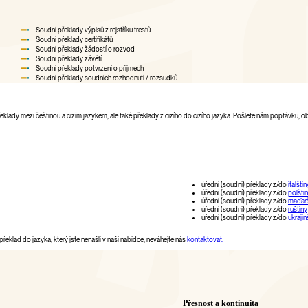
Soudní překlady výpisů z rejstříku trestů
Soudní překlady certifikátů
Soudní překlady žádostí o rozvod
Soudní překlady závětí
Soudní překlady potvrzení o příjmech
Soudní překlady soudních rozhodnutí / rozsudků
 překlady mezi češtinou a cizím jazykem, ale také překlady z cizího do cizího jazyka. Pošlete nám poptávk
úřední (soudní) překlady z/do
italštin
úřední (soudní) překlady z/do
polšti
úřední (soudní) překlady z/do
maďarš
úřední (soudní) překlady z/do
ruštiny
úřední (soudní) překlady z/do
ukrajin
eklad do jazyka, který jste nenašli v naší nabídce, neváhejte nás
kontaktovat.
Přesnost a kontinuita