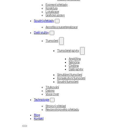
Expresní překlady
Korektura
Lokalizace
Grafické úpravy
Soudní překlady
Apostila a superlegalizace
Další služby
Tlumočení
Tlumočené jazyky
Angličtina
Němčina
Čínština
Další jazyky
Simultánní tlumočení
Konsekutivní tlumočení
Soudní tlumočení
Titulkování
Dabing
Voice Over
Technologie
Strojový překlad
Revize strojového překladu
Blog
Kontakt