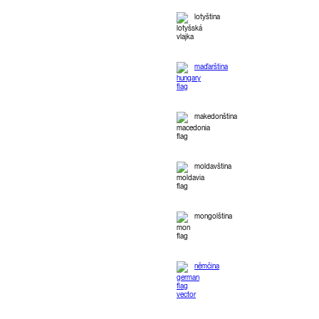
lotyština
maďarština
makedonština
moldavština
mongolština
němčina