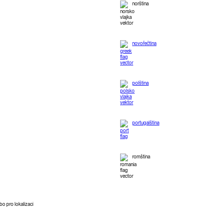
norština
novořečtina
polština
portugalština
romština
bo pro lokalizaci