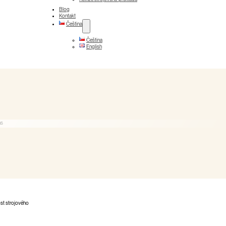
Blog
Kontakt
Čeština
Čeština
English
ost strojového