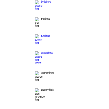
švédština
thajšitna
turečtina
ukrajinština
vietnamština
znaková řeč