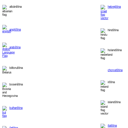
albánština
hebrejština
angličtina
hindština
arabština
holandština
běloruština
chorvatština
irština
bosenština
islandština
bulharština
italština
čeština