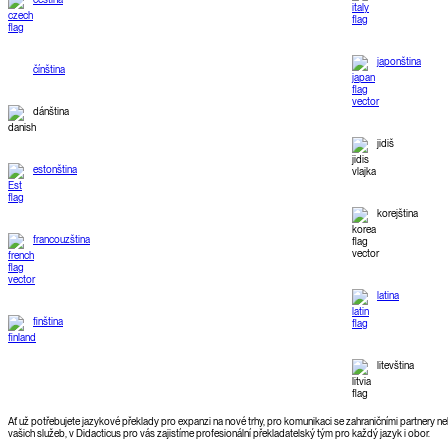
japonština
čínština
dánština
jidiš
estonština
korejština
francouzština
latina
finština
litevština
Ať už potřebujete jazykové překlady pro expanzi na nové trhy, pro komunikaci se zahraničními partnery ne
vašich služeb, v Didacticus pro vás zajistíme profesionální překladatelský tým pro každý jazyk i obor.