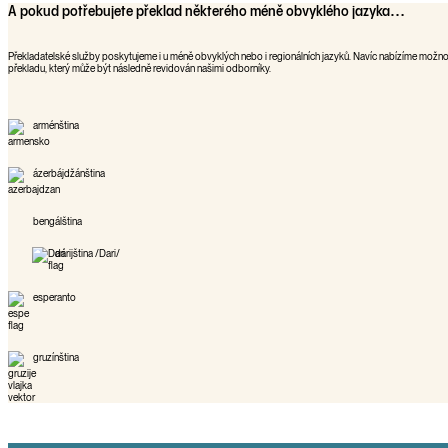
A pokud potřebujete překlad některého méně obvyklého jazyka…
Překladatelské služby poskytujeme i u méně obvyklých nebo i regionálních jazyků. Navíc nabízíme možn
překladu, který může být následně revidován našimi odborníky.
arménština
ázerbájdžánština
bengálština
dárijština /Dari/
esperanto
gruzínština