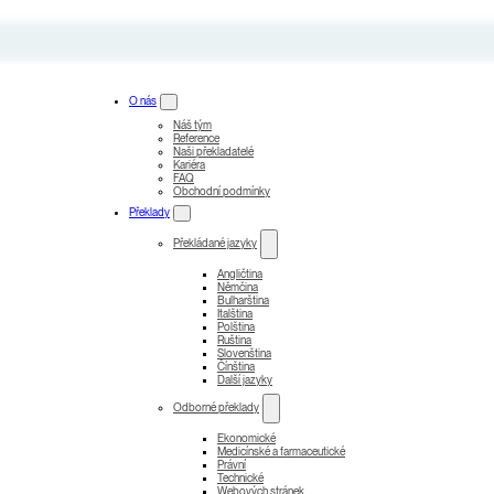
O nás
Náš tým
Reference
Naši překladatelé
Kariéra
FAQ
Obchodní podmínky
Překlady
Překládané jazyky
Angličtina
Němčina
Bulharština
Italština
Polština
Ruština
Slovenština
Čínština
Další jazyky
Odborné překlady
Ekonomické
Medicínské a farmaceutické
Právní
Technické
Webových stránek