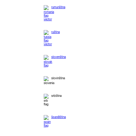
rumunština
ruština
slovenština
slovinština
srbština
španělština