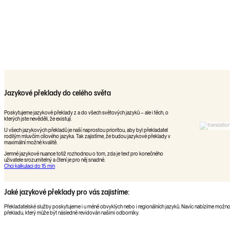
Jazykové překlady do celého světa
Poskytujeme jazykové překlady z a do všech světových jazyků – ale i těch, o
kterých jste nevěděli, že existují.
U všech jazykových překladů je naší naprostou prioritou, aby byl překladatel
rodilým mluvčím cílového jazyka. Tak zajistíme, že budou jazykové překlady v
maximální možné kvalitě.
Jemné jazykové nuance totiž rozhodnou o tom, zda je text pro konečného
uživatele srozumitelný a čtení je pro něj snadné.
Chci kalkulaci do 15 min
Jaké jazykové překlady pro vás zajistíme:
Překladatelské služby poskytujeme i u méně obvyklých nebo i regionálních jazyků. Navíc nabízíme možn
překladu, který může být následně revidován našimi odborníky.