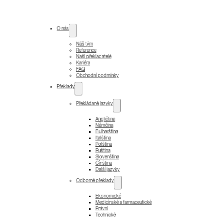
O nás
Náš tým
Reference
Naši překladatelé
Kariéra
FAQ
Obchodní podmínky
Překlady
Překládané jazyky
Angličtina
Němčina
Bulharština
Italština
Polština
Ruština
Slovenština
Čínština
Další jazyky
Odborné překlady
Ekonomické
Medicínské a farmaceutické
Právní
Technické