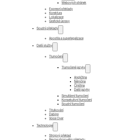
Webových stránek
Expresní překlady
Korektura
Lokalizace
Grafické úpravy
Soudní překlady
Apostila a superlegalizace
Další služby
Tlumočení
Tlumočené jazyky
Angličtina
Němčina
Čínština
Další jazyky
Simultánní tlumočení
Konsekutivní tlumočení
Soudní tlumočení
Titulkování
Dabing
Voice Over
Technologie
Strojový překlad
Revize strojového překladu