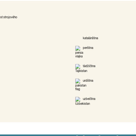
ost strojového
katalánština
perština
tádžičtina
urdština
uzbečtina