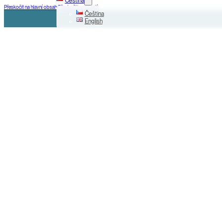
Čeština
Přeskočit na hlavní obsah
Přeskočit na zápatí
Čeština
English
+420 225 000 799
Na Příkopě 31, Praha 1