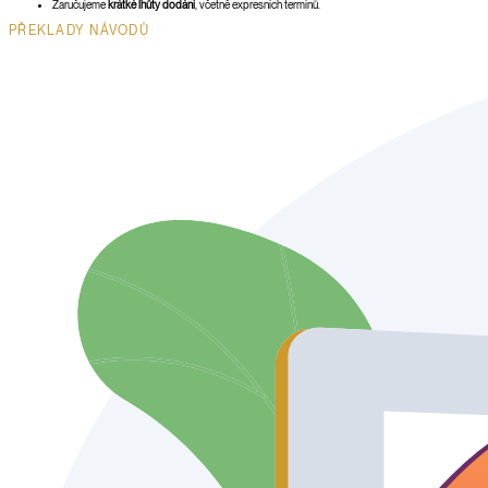
Zaručujeme
krátké lhůty dodání
, včetně expresních termínů.
PŘEKLADY NÁVODŮ