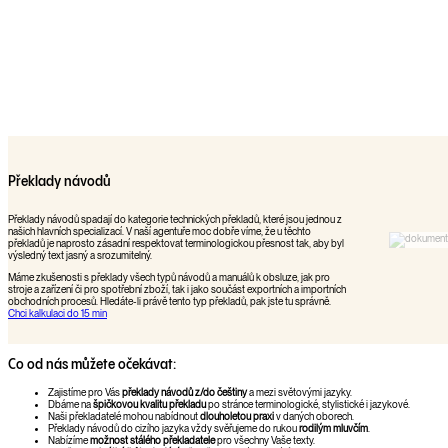
Překlady návodů
Překlady návodů spadají do kategorie technických překladů, které jsou jednou z
našich hlavních specializací. V naší agentuře moc dobře víme, že u těchto
překladů je naprosto zásadní respektovat terminologickou přesnost tak, aby byl
výsledný text jasný a srozumitelný.
Máme zkušenosti s překlady všech typů návodů a manuálů k obsluze, jak pro
stroje a zařízení či pro spotřební zboží, tak i jako součást exportních a importních
obchodních procesů. Hledáte-li právě tento typ překladů, pak jste tu správně.
Chci kalkulaci do 15 min
Co od nás můžete očekávat:
Zajistíme pro Vás
překlady návodů z/do češtiny
a mezi světovými jazyky.
Dbáme na
špičkovou kvalitu překladu
po stránce terminologické, stylistické i jazykové.
Naši překladatelé mohou nabídnout
dlouholetou praxi
v daných oborech.
Překlady návodů do cizího jazyka vždy svěřujeme do rukou
rodilým mluvčím
.
Nabízíme
možnost stálého překladatele
pro všechny Vaše texty.