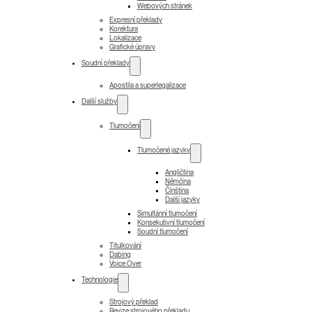
Webových stránek
Expresní překlady
Korektura
Lokalizace
Grafické úpravy
Soudní překlady
Apostila a superlegalizace
Další služby
Tlumočení
Tlumočené jazyky
Angličtina
Němčina
Čínština
Další jazyky
Simultánní tlumočení
Konsekutivní tlumočení
Soudní tlumočení
Titulkování
Dabing
Voice Over
Technologie
Strojový překlad
Revize strojového překladu