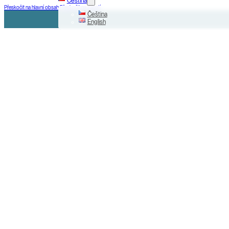
Čeština
Přeskočit na hlavní obsah
Přeskočit na zápatí
Čeština
English
+420 225 000 799
Na Příkopě 31, Praha 1