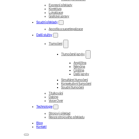
Expresní překlady
Korektura
Lokalizace
Grafické úpravy
Soudní překlady
Apostila a superlegalizace
Další služby
Tlumočení
Tlumočené jazyky
Angličtina
Němčina
Čínština
Další jazyky
Simultánní tlumočení
Konsekutivní tlumočení
Soudní tlumočení
Titulkování
Dabing
Voice Over
Technologie
Strojový překlad
Revize strojového překladu
Blog
Kontakt