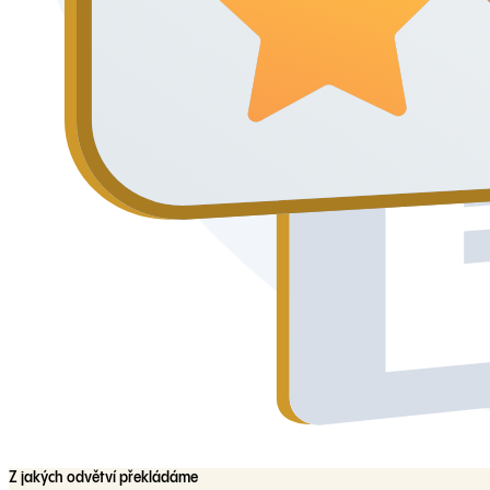
Z jakých odvětví překládáme