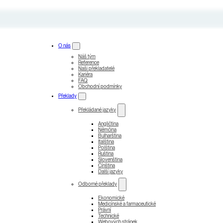
O nás
Náš tým
Reference
Naši překladatelé
Kariéra
FAQ
Obchodní podmínky
Překlady
Překládané jazyky
Angličtina
Němčina
Bulharština
Italština
Polština
Ruština
Slovenština
Čínština
Další jazyky
Odborné překlady
Ekonomické
Medicínské a farmaceutické
Právní
Technické
Webových stránek