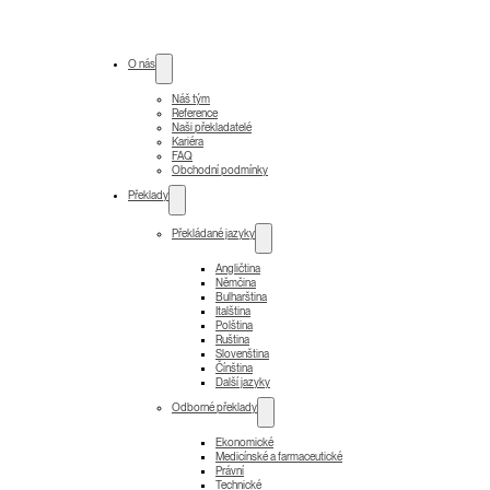
O nás
Náš tým
Reference
Naši překladatelé
Kariéra
FAQ
Obchodní podmínky
Překlady
Překládané jazyky
Angličtina
Němčina
Bulharština
Italština
Polština
Ruština
Slovenština
Čínština
Další jazyky
Odborné překlady
Ekonomické
Medicínské a farmaceutické
Právní
Technické