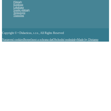
Překlady
Korektura
Lokalizace
Soudní překlady
Technologie
Tlumočení
Copyright © • Didacticus, s.r.o., All Rights Reserved
Nastavení cookies
Bezpečnost a ochrana dat
Obchodní podmínky
Made by Digiamo