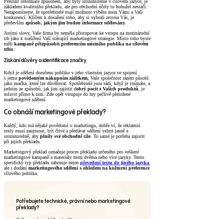
Přeložit informace způsobem, aby byly srozumitelné v cílovém jazyce, je
základem kvalitního překladu, ale pro obchodní účely to bohužel nestačí.
Nezapomínejte, že spotřebitelé mají možnost výběru mezi Vámi a Vaší
konkurencí. Klíčem k dosažení toho, aby si vybrali zrovna Vás, je
především
způsob, jakým jim budou informace sdělovány
.
Jinými slovy, Vaše firma by neměla přistupovat ke vstupu na mezinárodní
trh jako k rozšíření Vaší stávající marketingové strategie. Místo toho byste
měli
kampaně přizpůsobit preferencím místního publika na cílovém
trhu
.
Získání důvěry a identifikace značky
Když je sdělení doručeno publiku v jeho vlastním jazyce ve spojení
s jemu
povědomým nákupním zážitkem
, Vaše společnost rázem působí
jako značka, které lze důvěřovat. Spotřebitelé jsou rádi, když je vnímáte, a
jedním ze způsobů, jak jim zajistit d
obrý pocit z Vašich produktů
, je
mluvit přímo k nim. Zde opět vstupuje do hry pečlivě přeložené
marketingové sdělení.
Co obnáší marketingové překlady?
Každý, kdo má nějaké povědomí o marketingu, dobře ví, že reklamní
texty musí zaujmout, být čtivé a předávat sdělení velmi jasně a
srozumitelně, aby
plnily své obchodní cíle
. To samé je potřeba zajistit
při jejich překladu.
Marketingový překlad označuje proces překladu určeného pro veškeré
marketingové kampaně a materiály mezi dvěma nebo více jazyky. Tento
specifický typ překladu zahrnuje nejen
převedení textu do jiného jazyka
,
ale i dodání
marketingového sdělení s ohledem na kulturní preference
cílového publika.
Potřebujete technické, právní nebo marketingové
překlady?