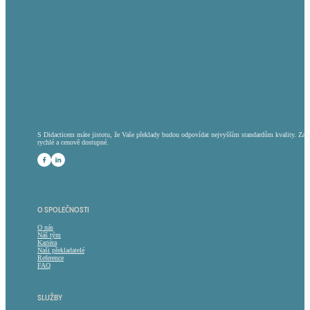
S Didacticem máte jistotu, že Vaše překlady budou odpovídat nejvyšším standardům kvality. Zam
rychlé a cenově dostupné.
Sledute nás na Facebooku
Sledujte nás na LinkedInu
O SPOLEČNOSTI
O nás
Náš tým
Kariéra
Naši překladatelé
Reference
FAQ
SLUŽBY