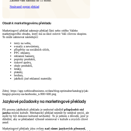
Zašleme vám nabídku do 15 minut.
Nezávazně poptat překlad
Obsah k marketingovému překladu
Marketingový překlad zahrnuje překlad části nebo celého Vašeho
marketingového obsahu, který má za úkol oslovit Vaši cílovou skupinu.
To může zahrnovat následující:
texty na webu,
e-maily a newslettery,
příspěvky na sociálních sítích,
PPC reklamy,
reklamní bannery,
popisky produktů,
tiskové zprávy,
obaly produktů,
letáky,
plakáty,
brožury,
jakékoli jiné reklamní materiály.
Zdroj: https://app.weblocalbusiness.cz/data/blog-optimalne/katalog/p/jak-
funguji-procesy-na-facebooku_n-900×600.png
Jazykové požadavky na marketingové překlady
Při procesu jakéhokoli překladu je nezbytné náležitě
přizpůsobit styl
jazyka
místní kultuře. Mechanický překlad nejenže by nedával smysl, ale
mohl by být dokonce kulturně nevhodný. To je jedním z důvodů, proč je
důležité, aby se překladatel výborně orientoval v kultuře a zvycích cílové
země.
Marketingové překlady jdou ovšem
nad rámec jazykových přesností
,