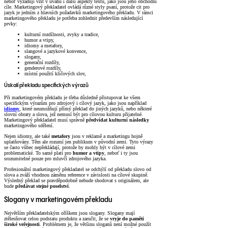
neboť vyžadují vzít v úvahu i další aspekty textu, jako jsou jeho obchodní
cíle. Marketingový překladatel ovládá různé styly psaní, protože cit pro
jazyk je jedním z hlavních požadavků marketingového překladu. V rámci
marketingového překladu je potřeba zohlednit především následující
prvky:
kulturní rozdílnosti, zvyky a tradice,
humor a vtipy,
idiomy a metafory,
slangové a jazykové konvence,
slogany,
generační rozdíly,
genderové rozdíly,
místní použití klíčových slov,
Úskalí překladu specifických výrazů
Při marketingovém překladu je třeba důsledně přistupovat ke všem
specifickým výrazům pro zdrojový i cílový jazyk, jako jsou například
idiomy
, které neumožňují přímý překlad do jiných jazyků, nebo některé
slovní obraty a slova, jež nemusí být pro cílovou kulturu přijatelné.
Marketingový překladatel musí správně
předvídat kulturní následky
marketingového sdělení.
Nejen idiomy, ale také
metafory
jsou v reklamě a marketingu hojně
uplatňovány. Těm ale rozumí jen publikum v původní zemi. Tyto výrazy
se často vůbec nepřekládají, protože by mohly být v cílové zemi
problematické. To samé platí pro
humor a vtipy
, neboť i ty jsou
srozumitelné pouze pro mluvčí zdrojového jazyka.
Profesionální marketingový překladatel se odchýlí od překladu slovo od
slova a zváží vhodnou záměnu reference v závislosti na cílové skupině.
Výsledný překlad se pravděpodobně nebude shodovat s originálem, ale
bude
předávat stejné poselství
.
Slogany v marketingovém překladu
Největším překladatelským oříškem jsou slogany. Slogany mají
ztělesňovat celou podstatu produktu a zaručit, že se
vryje do paměti
široké veřejnosti
. Problémem je, že většinu sloganů není možné použít