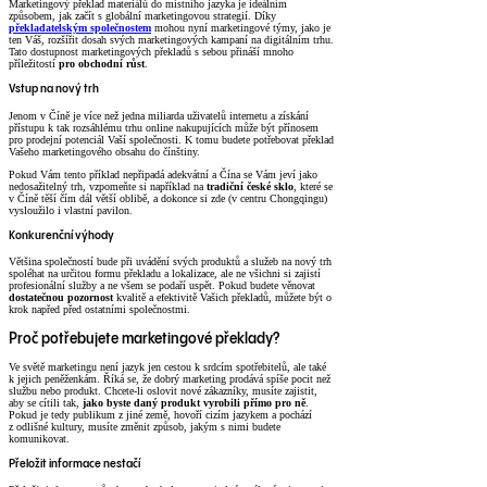
Marketingový překlad materiálů do místního jazyka je ideálním
způsobem, jak začít s globální marketingovou strategií. Díky
překladatelským společnostem
mohou nyní marketingové týmy, jako je
ten Váš, rozšířit dosah svých marketingových kampaní na digitálním trhu.
Tato dostupnost marketingových překladů s sebou přináší mnoho
příležitostí
pro obchodní růst
.
Vstup na nový trh
Jenom v Číně je více než jedna miliarda uživatelů internetu a získání
přístupu k tak rozsáhlému trhu online nakupujících může být přínosem
pro prodejní potenciál Vaší společnosti. K tomu budete potřebovat překlad
Vašeho marketingového obsahu do čínštiny.
Pokud Vám tento příklad nepřipadá adekvátní a Čína se Vám jeví jako
nedosažitelný trh, vzpomeňte si například na
tradiční české sklo
, které se
v Číně těší čím dál větší oblibě, a dokonce si zde (v centru Chongqingu)
vysloužilo i vlastní pavilon.
Konkurenční výhody
Většina společností bude při uvádění svých produktů a služeb na nový trh
spoléhat na určitou formu překladu a lokalizace, ale ne všichni si zajistí
profesionální služby a ne všem se podaří uspět. Pokud budete věnovat
dostatečnou pozornost
kvalitě a efektivitě Vašich překladů, můžete být o
krok napřed před ostatními společnostmi.
Proč potřebujete marketingové překlady?
Ve světě marketingu není jazyk jen cestou k srdcím spotřebitelů, ale také
k jejich peněženkám. Říká se, že dobrý marketing prodává spíše pocit než
službu nebo produkt. Chcete-li oslovit nové zákazníky, musíte zajistit,
aby se cítili tak,
jako byste daný produkt vyrobili přímo pro ně
.
Pokud je tedy publikum z jiné země, hovoří cizím jazykem a pochází
z odlišné kultury, musíte změnit způsob, jakým s nimi budete
komunikovat.
Přeložit informace nestačí