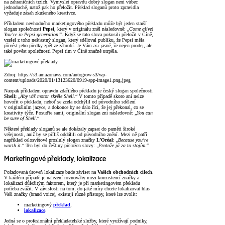
na zahraničních trzích. Vymyslet opravdu dobrý slogan není vůbec
jednoduché, natož pak ho přeložit. Překlad sloganů proto zpravidla
vyžaduje zásah zkušeného kreativce.
Příkladem nevhodného marketingového překladu může být jeden starší
slogan společnosti
Pepsi
, který v originálu zněl následovně: „
Come alive!
You’re in Pepsi generation
!“. Když se tato slova pokusili přeložit v Číně,
vzešel z toho nešťastný slogan, který sděloval publiku, že Pepsi měla
přivést jeho předky zpět ze záhrobí. Je Vám asi jasné, že nejen prodej, ale
také pověst společnosti Pepsi tím v Číně značně utrpěla.
Zdroj: https://s3.amazonaws.com/autogrow-s3/wp-
content/uploads/2020/01/13123620/0919-app-image1.png.jpeg
Naopak příkladem opravdu zdařilého překladu je český slogan společnosti
Shell:
„
Aby váš motor skvěle Shell.
“ V tomto případě skoro ani nelze
hovořit o překladu, neboť se zcela odchýlil od původního sdělení
v originálním jazyce, a dokonce by se dalo říci, že jej překonal, co se
kreativity týče. Posuďte sami, originální slogan zní následovně: „
You can
be sure of Shell
.“
Některé překlady sloganů se ale dokázaly zapsat do paměti široké
veřejnosti, aniž by se příliš oddálili od původního znění. Mezi ně patří
například celosvětově proslulý slogan značky
L’Oréal
: „
Because you‘re
worth it.
“ Ten byl do češtiny přeložen slovy: „
Protože já za to stojím.
“
Marketingové překlady, lokalizace
Požadovaná úroveň lokalizace bude záviset na
Vašich obchodních cílech
.
V každém případě je nalezení rovnováhy mezi konzistencí značky a
lokalizací důležitým faktorem, který je při marketingovém překladu
potřeba zvážit. V závislosti na tom, do jaké míry chcete lokalizovat hlas
Vaší značky (brand voice), existují různé přístupy, které lze zvolit:
marketingový
překlad
,
lokalizace
.
Jedná se o profesionální překladatelské služby, které využívají podniky,