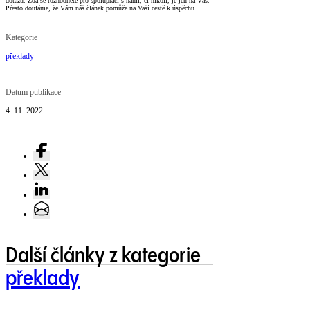
dotazů. Zda se rozhodnete pro spolupráci s námi, či nikoli, je jen na Vás.
Přesto doufáme, že Vám náš článek pomůže na Vaší cestě k úspěchu.
Kategorie
překlady
Datum publikace
4. 11. 2022
Další články z kategorie
překlady