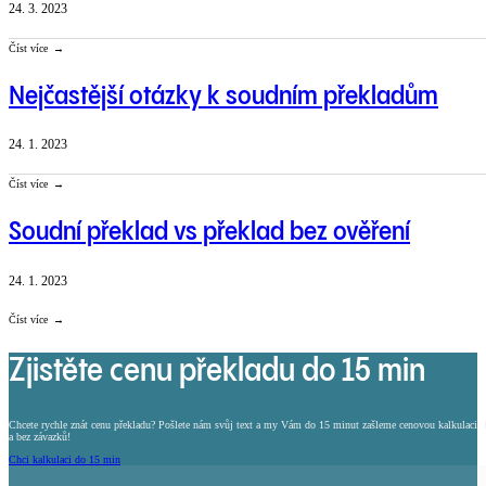
24. 3. 2023
Číst více
Nejčastější otázky k soudním překladům
24. 1. 2023
Číst více
Soudní překlad vs překlad bez ověření
24. 1. 2023
Číst více
Zjistěte cenu překladu do 15 min
Chcete rychle znát cenu překladu? Pošlete nám svůj text a my Vám do 15 minut zašleme cenovou kalkulaci.
a bez závazků!
Chci kalkulaci do 15 min