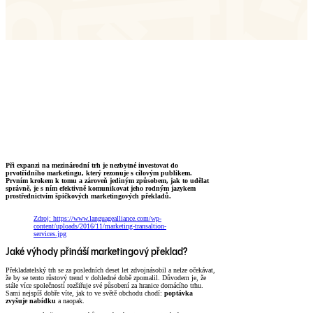
Při expanzi na mezinárodní trh je nezbytné investovat do
prvotřídního marketingu, který rezonuje s cílovým publikem.
Prvním krokem k tomu a zároveň jediným způsobem, jak to udělat
správně, je s ním efektivně komunikovat jeho rodným jazykem
prostřednictvím špičkových marketingových překladů.
Zdroj: https://www.languagealliance.com/wp-
content/uploads/2016/11/marketing-transaltion-
services.jpg
Jaké výhody přináší marketingový překlad?
Překladatelský trh se za posledních deset let zdvojnásobil a nelze očekávat,
že by se tento růstový trend v dohledné době zpomalil. Důvodem je, že
stále více společností rozšiřuje své působení za hranice domácího trhu.
Sami nejspíš dobře víte, jak to ve světě obchodu chodí:
poptávka
zvyšuje nabídku
a naopak.