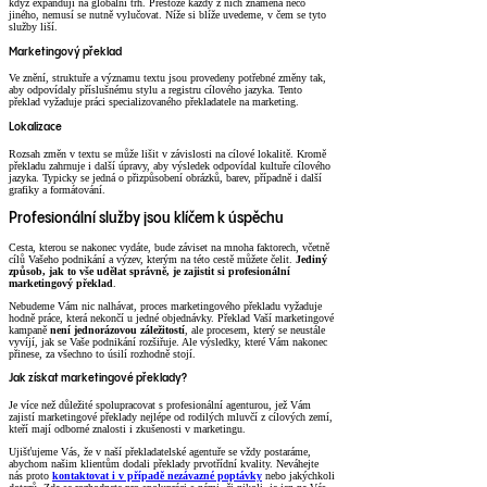
když expandují na globální trh. Přestože každý z nich znamená něco
jiného, nemusí se nutně vylučovat. Níže si blíže uvedeme, v čem se tyto
služby liší.
Marketingový překlad
Ve znění, struktuře a významu textu jsou provedeny potřebné změny tak,
aby odpovídaly příslušnému stylu a registru cílového jazyka. Tento
překlad vyžaduje práci specializovaného překladatele na marketing.
Lokalizace
Rozsah změn v textu se může lišit v závislosti na cílové lokalitě. Kromě
překladu zahrnuje i další úpravy, aby výsledek odpovídal kultuře cílového
jazyka. Typicky se jedná o přizpůsobení obrázků, barev, případně i další
grafiky a formátování.
Profesionální služby jsou klíčem k úspěchu
Cesta, kterou se nakonec vydáte, bude záviset na mnoha faktorech, včetně
cílů Vašeho podnikání a výzev, kterým na této cestě můžete čelit.
Jediný
způsob, jak to vše udělat správně, je zajistit si profesionální
marketingový překlad
.
Nebudeme Vám nic nalhávat, proces marketingového překladu vyžaduje
hodně práce, která nekončí u jedné objednávky. Překlad Vaší marketingové
kampaně
není jednorázovou záležitostí
, ale procesem, který se neustále
vyvíjí, jak se Vaše podnikání rozšiřuje. Ale výsledky, které Vám nakonec
přinese, za všechno to úsilí rozhodně stojí.
Jak získat marketingové překlady?
Je více než důležité spolupracovat s profesionální agenturou, jež Vám
zajistí marketingové překlady nejlépe od rodilých mluvčí z cílových zemí,
kteří mají odborné znalosti i zkušenosti v marketingu.
Ujišťujeme Vás, že v naší překladatelské agentuře se vždy postaráme,
abychom našim klientům dodali překlady prvotřídní kvality. Neváhejte
nás proto
kontaktovat i v případě nezávazné poptávky
nebo jakýchkoli