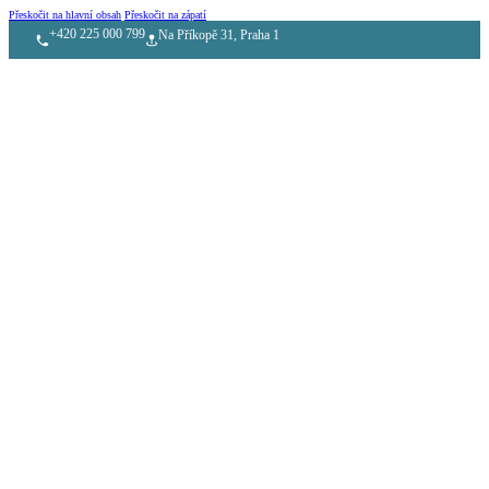
Přeskočit na hlavní obsah
Přeskočit na zápatí
+420 225 000 799
Na Příkopě 31, Praha 1