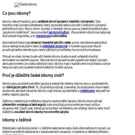
Co jsou idiomy?
Idiomy, neboli frazémy, jsou
ustálená slovní spojení s vlastním významem.
Tyto
frazémy mají význam přenesený, který zpravidla nelze odvodit z běžných významů
jednotlivých slov. Slovo idiom vychází z řeckého slova
idióma
, které lze přeložit jako
„jazyková zvláštnost“. Jsou součástí
jazykové kultury
. Zkoumáním idiomů se zabývají
dvě oblasti lingvistiky, a to
frazeologie
a idiomatika
.
Idiomatické fráze mají
obrazný charakter jakožto celek
, proto nemůžeme jednotlivá
slova nahrazovat jinými nebo je
překládat doslovně
. V rodném jazyce je mluvčí
používají takřka denně a jsou tedy běžnými prostředky hovorové komunikace.
Pokud se však cizinec bude učit české idiomy, bude muset vyhledat vhodný
ekvivalent ve vlastním jazyce. Takové slovní spojení bude vyjadřovat stejný význam,
ale bude tvořeno ze zcela odlišných slov. Idiomy mají v každé zemi svoji tradici a lze je
tedy považovat za jakési kulturní dědictví živého jazyka.
Proč je důležité české idiomy znát?
Idiomy jsou součástí každého jazyka a stejně tak češtiny. Idiomy jsou v podstatě tím,
co
dává jazyku jeho život
. To, že je lidé používají, znamená, že se jazykem mluví nejen
doslovně, ale také obrazně. Idiomy mají mnoho společného s
metaforami
, ale patří do
jiného registru jazyka.
Zatímco metafora je uměleckou figurou spisovného jazyka, idiomy se používají
především ve slangu a také argotu
, kde umožňují porozumění jen mezi určitou
skupinou lidí. Často pak odkazují na kontext, ke kterému se vztahují. Idiomy tedy tvoří
důležitou
součást slovní zásoby hovorového jazyka
.
Idiomy v češtině
Stejně jako každá jiná země, i v češtině nalezneme celou řadu idiomatických výrazů, se
kterými se běžně setkáváme v každodenních situacích. Uvedeme si některé příklady i