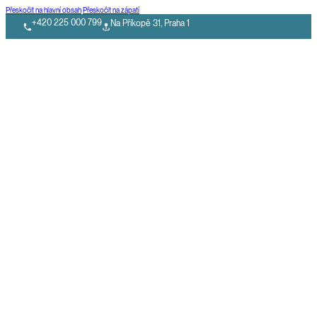
Přeskočit na hlavní obsah
Přeskočit na zápatí
+420 225 000 799
Na Příkopě 31, Praha 1