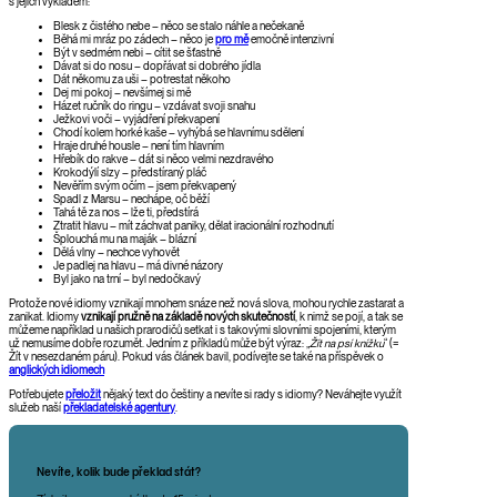
s jejich výkladem:
Blesk z čistého nebe – něco se stalo náhle a nečekaně
Běhá mi mráz po zádech – něco je
pro mě
emočně intenzivní
Být v sedmém nebi – cítit se šťastně
Dávat si do nosu – dopřávat si dobrého jídla
Dát někomu za uši – potrestat někoho
Dej mi pokoj – nevšímej si mě
Házet ručník do ringu – vzdávat svoji snahu
Ježkovi voči – vyjádření překvapení
Chodí kolem horké kaše – vyhýbá se hlavnímu sdělení
Hraje druhé housle – není tím hlavním
Hřebík do rakve – dát si něco velmi nezdravého
Krokodýlí slzy – předstíraný pláč
Nevěřím svým očím – jsem překvapený
Spadl z Marsu – nechápe, oč běží
Tahá tě za nos – lže ti, předstírá
Ztratit hlavu – mít záchvat paniky, dělat iracionální rozhodnutí
Šplouchá mu na maják – blázní
Dělá vlny – nechce vyhovět
Je padlej na hlavu – má divné názory
Byl jako na trní – byl nedočkavý
Protože nové idiomy vznikají mnohem snáze než nová slova, mohou rychle zastarat a
zanikat. Idiomy
vznikají pružně na základě nových skutečností
, k nimž se pojí, a tak se
můžeme například u našich prarodičů setkat i s takovými slovními spojeními, kterým
už nemusíme dobře rozumět. Jedním z příkladů může být výraz: „
Žít na psí knížku
“ (=
Žít v nesezdaném páru). Pokud vás článek bavil, podívejte se také na příspěvek o
anglických idiomech
Potřebujete
přeložit
nějaký text do češtiny a nevíte si rady s idiomy? Neváhejte využít
služeb naší
překladatelské agentury
.
Nevíte, kolik bude překlad stát?