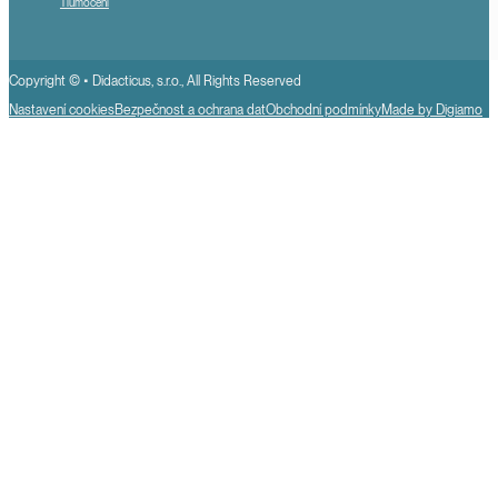
Tlumočení
Copyright © • Didacticus, s.r.o., All Rights Reserved
Nastavení cookies
Bezpečnost a ochrana dat
Obchodní podmínky
Made by Digiamo