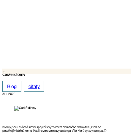
České idiomy
Blog
citáty
31. 1. 2022
Idiomy jsou ustálená slovní spojení s významem obrazného charakteru, která se
používají v běžné komunikaci hovorové mluvy a slangu. Víte, které výrazy sem patří?