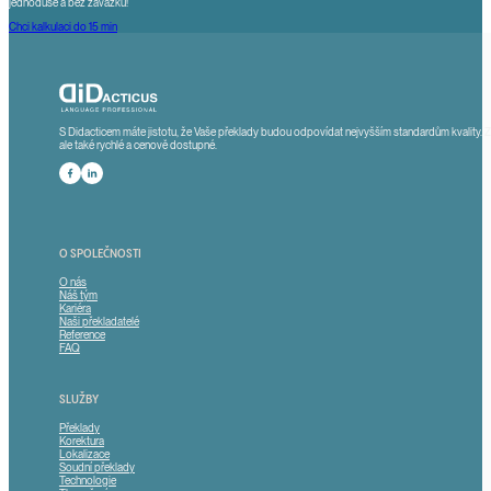
jednoduše a bez závazků!
Chci kalkulaci do 15 min
S Didacticem máte jistotu, že Vaše překlady budou odpovídat nejvyšším standardům kvality. 
ale také rychlé a cenově dostupné.
Sledute nás na Facebooku
Sledujte nás na LinkedInu
O SPOLEČNOSTI
O nás
Náš tým
Kariéra
Naši překladatelé
Reference
FAQ
SLUŽBY
Překlady
Korektura
Lokalizace
Soudní překlady
Technologie