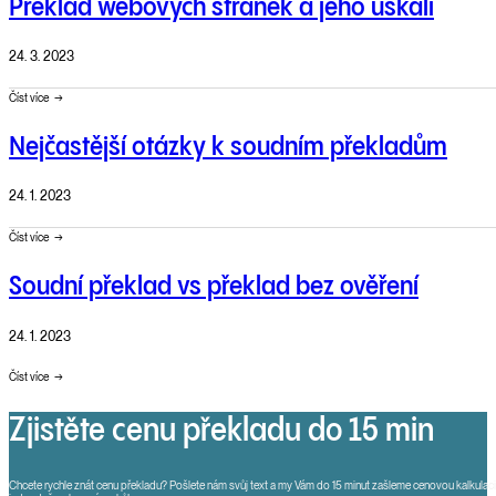
Překlad webových stránek a jeho úskalí
24. 3. 2023
Číst více
Nejčastější otázky k soudním překladům
24. 1. 2023
Číst více
Soudní překlad vs překlad bez ověření
24. 1. 2023
Číst více
Zjistěte cenu překladu do 15 min
Chcete rychle znát cenu překladu? Pošlete nám svůj text a my Vám do 15 minut zašleme cenovou kalkulaci.