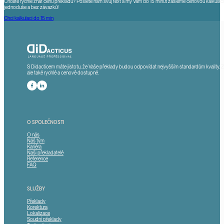
Chcete rychle znát cenu překladu? Pošlete nám svůj text a my Vám do 15 minut zašleme cenovou kalkulaci.
jednoduše a bez závazků!
Chci kalkulaci do 15 min
S Didacticem máte jistotu, že Vaše překlady budou odpovídat nejvyšším standardům kvality. 
ale také rychlé a cenově dostupné.
Sledute nás na Facebooku
Sledujte nás na LinkedInu
O SPOLEČNOSTI
O nás
Náš tým
Kariéra
Naši překladatelé
Reference
FAQ
SLUŽBY
Překlady
Korektura
Lokalizace
Soudní překlady