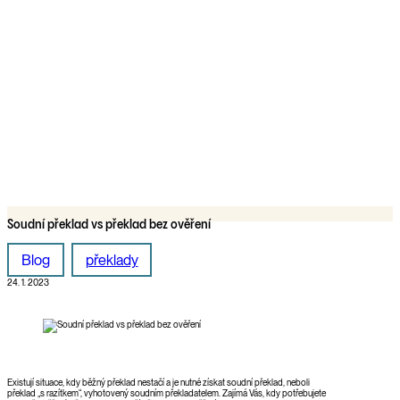
Soudní překlad vs překlad bez ověření
Blog
překlady
24. 1. 2023
Existují situace, kdy běžný překlad nestačí a je nutné získat soudní překlad, neboli
překlad „s razítkem“, vyhotovený soudním překladatelem. Zajímá Vás, kdy potřebujete