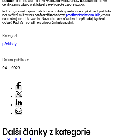
podobě
. Jeho součástí musí být
kvalifikovaný elektronický podpis
s připojeným
certifikátem s údaji o překladateli a elektronické časové razítko.
Pokud byste měli zájem o vyhotovení soudního překladu nebo jakéhokoli překladu
bez ověření, můžete nás
nezávazně kontaktovat
prostřednictvím formuláře
, emailu
nebo nám jednoduše zavolat. Neváhejte se na nás obrátit i v případě jakýchkoli
dotazů. Rádi Vám poradíme s případnými nejasnostmi.
Kategorie
překlady
Datum publikace
24. 1. 2023
Další články z kategorie