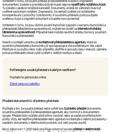
Vzhledem k tomu, že soudní překlad je neoddělitelně svázán s originálním
dokumentem, budete si pravděpodobně muset nejprve
opatřit jeho notářskou kopii
.
Tu získáte v jakékoli notářské kanceláři. Dokumenty určené do zahraničí musí být
ověřené samotným notářem. Znamená to, že nestačí ověření od notářského
koncipienta ani z pobočky Czechpointu. K soudnímu překladu poté použijete
ověřenou kopii a originální dokument si budete moci ponechat.
Vzhledem k tomu, že jsou všichni soudní tlumočníci zapsáni v seznamu tlumočníků a
překladatelů Ministerstva spravedlnosti, můžete se obrátit na
internetové
stránky
Ministerstva spravedlnosti
. Případně také můžete navštívit stránky Komory soudních
tlumočníků a překladatelů.
Snazší a rychlejší variantou je
kontaktovat překladatelskou agenturu
, která se
soudními překladateli a tlumočníky již spolupracuje a vše potřebné pro Vás zajistí.
Přestože si za službu něco málo připlatíte, ušetříte si spoustu času i starostí, zejména
pokud potřebujete získat vyšší ověření z dalších institucí a úřadů.
Potřebujete soudní překlad s kulatým razítkem?
Poptejte ho jednoduše online.
Získat cenovou nabídku
Předání dokumentů k úřednímu překladu
Počítejte s tím, že soudní překlad nelze vyřídit bez
fyzického předání
dokumentu
soudnímu překladateli či překladatelské agentuře, aby mohl být s dokumentem
spojen. Předání listin můžete učinit přímo osobně, nebo je zaslat prostřednictvím
pošty. Vždy ale nejdříve překladatele nebo agenturu kontaktujte s Vašimi požadavky i
zasláním dokumentu v elektronické podobě, což celý proces urychlí.
Nový zákon od 1. 1. 2021 také umožňuje vyhotovit soudní
překlad v elektronické