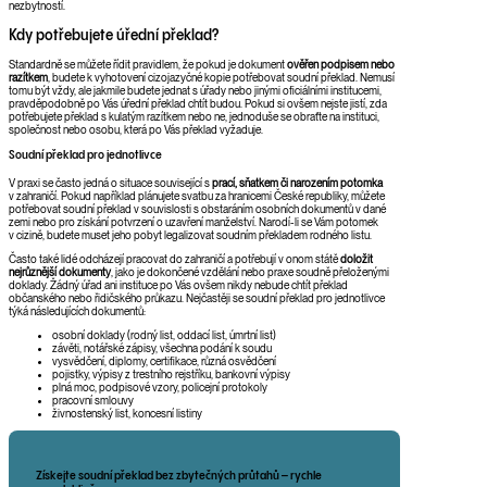
nezbytností.
Kdy potřebujete úřední překlad?
Standardně se můžete řídit pravidlem, že pokud je dokument
ověřen podpisem nebo
razítkem
, budete k vyhotovení cizojazyčné kopie potřebovat soudní překlad. Nemusí
tomu být vždy, ale jakmile budete jednat s úřady nebo jinými oficiálními institucemi,
pravděpodobně po Vás úřední překlad chtít budou. Pokud si ovšem nejste jistí, zda
potřebujete překlad s kulatým razítkem nebo ne, jednoduše se obraťte na instituci,
společnost nebo osobu, která po Vás překlad vyžaduje.
Soudní překlad pro jednotlivce
V praxi se často jedná o situace související s
prací, sňatkem či narozením potomka
v zahraničí. Pokud například plánujete svatbu za hranicemi České republiky, můžete
potřebovat soudní překlad v souvislosti s obstaráním osobních dokumentů v dané
zemi nebo pro získání potvrzení o uzavření manželství. Narodí-li se Vám potomek
v cizině, budete muset jeho pobyt legalizovat soudním překladem rodného listu.
Často také lidé odcházejí pracovat do zahraničí a potřebují v onom státě
doložit
nejrůznější dokumenty
, jako je dokončené vzdělání nebo praxe soudně přeloženými
doklady. Žádný úřad ani instituce po Vás ovšem nikdy nebude chtít překlad
občanského nebo řidičského průkazu. Nejčastěji se soudní překlad pro jednotlivce
týká následujících dokumentů:
osobní doklady (rodný list, oddací list, úmrtní list)
závěti, notářské zápisy, všechna podání k soudu
vysvědčení, diplomy, certifikace, různá osvědčení
pojistky, výpisy z trestního rejstříku, bankovní výpisy
plná moc, podpisové vzory, policejní protokoly
pracovní smlouvy
živnostenský list, koncesní listiny
Získejte soudní překlad bez zbytečných průtahů – rychle