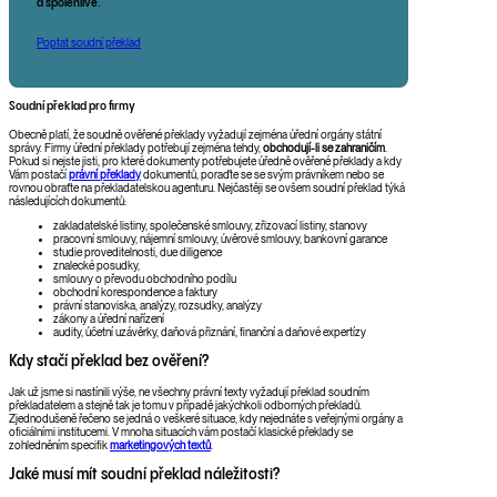
a spolehlivě
.
Poptat soudní překlad
Soudní překlad pro firmy
Obecně platí, že soudně ověřené překlady vyžadují zejména úřední orgány státní
správy. Firmy úřední překlady potřebují zejména tehdy,
obchodují-li se zahraničím
.
Pokud si nejste jisti, pro které dokumenty potřebujete úředně ověřené překlady a kdy
Vám postačí
právní překlady
dokumentů, poraďte se se svým právníkem nebo se
rovnou obraťte na překladatelskou agenturu. Nejčastěji se ovšem soudní překlad týká
následujících dokumentů:
zakladatelské listiny, společenské smlouvy, zřizovací listiny, stanovy
pracovní smlouvy, nájemní smlouvy, úvěrové smlouvy, bankovní garance
studie proveditelnosti, due diligence
znalecké posudky,
smlouvy o převodu obchodního podílu
obchodní korespondence a faktury
právní stanoviska, analýzy, rozsudky, analýzy
zákony a úřední nařízení
audity, účetní uzávěrky, daňová přiznání, finanční a daňové expertízy
Kdy stačí překlad bez ověření?
Jak už jsme si nastínili výše, ne všechny právní texty vyžadují překlad soudním
překladatelem a stejně tak je tomu v případě jakýchkoli odborných překladů.
Zjednodušeně řečeno se jedná o veškeré situace, kdy nejednáte s veřejnými orgány a
oficiálními institucemi. V mnoha situacích vám postačí klasické překlady se
zohledněním specifik
marketingových textů
.
Jaké musí mít soudní překlad náležitosti?