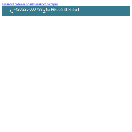
Přeskočit na hlavní obsah
Přeskočit na zápatí
+420 225 000 799
Na Příkopě 31, Praha 1