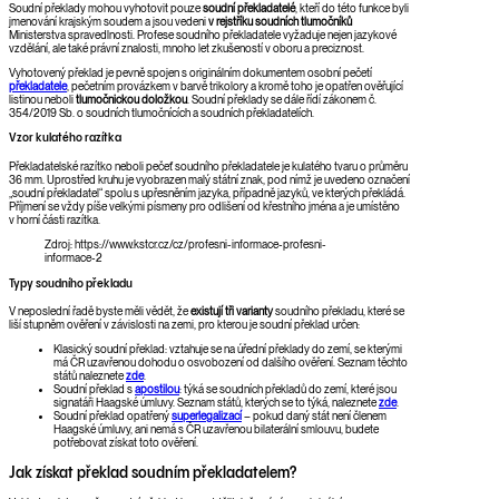
Soudní překlady mohou vyhotovit pouze
soudní překladatelé
, kteří do této funkce byli
jmenování krajským soudem a jsou vedeni
v
rejstříku soudních tlumočníků
Ministerstva spravedlnosti. Profese soudního překladatele vyžaduje nejen jazykové
vzdělání, ale také právní znalosti, mnoho let zkušeností v oboru a preciznost.
Vyhotovený překlad je pevně spojen s originálním dokumentem osobní pečetí
překladatele
, pečetním provázkem v barvě trikolory a kromě toho je opatřen ověřující
listinou neboli
tlumočnickou doložkou
. Soudní překlady se dále řídí zákonem č.
354/2019 Sb. o soudních tlumočnících a soudních překladatelích.
Vzor kulatého razítka
Překladatelské razítko neboli pečeť soudního překladatele je kulatého tvaru o průměru
36 mm. Uprostřed kruhu je vyobrazen malý státní znak, pod nímž je uvedeno označení
„soudní překladatel“ spolu s upřesněním jazyka, případně jazyků, ve kterých překládá.
Příjmení se vždy píše velkými písmeny pro odlišení od křestního jména a je umístěno
v horní části razítka.
Zdroj: https://www.kstcr.cz/cz/profesni-informace-profesni-
informace-2
Typy soudního překladu
V neposlední řadě byste měli vědět, že
existují tři varianty
soudního překladu, které se
liší stupněm ověření v závislosti na zemi, pro kterou je soudní překlad určen:
Klasický soudní překlad: vztahuje se na úřední překlady do zemí, se kterými
má ČR uzavřenou dohodu o osvobození od dalšího ověření. Seznam těchto
států naleznete
zde
.
Soudní překlad s
apostilou
: týká se soudních překladů do zemí, které jsou
signatáři Haagské úmluvy. Seznam států, kterých se to týká, naleznete
zde
.
Soudní překlad opatřený
superlegalizací
– pokud daný stát není členem
Haagské úmluvy, ani nemá s ČR uzavřenou bilaterální smlouvu, budete
potřebovat získat toto ověření.
Jak získat překlad soudním překladatelem?