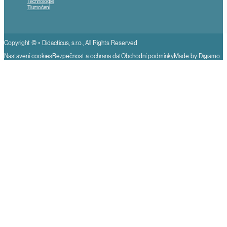
Technologie
Tlumočení
Copyright © • Didacticus, s.r.o., All Rights Reserved
Nastavení cookies
Bezpečnost a ochrana dat
Obchodní podmínky
Made by Digiamo