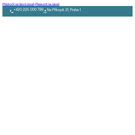
Přeskočit na hlavní obsah
Přeskočit na zápatí
+420 225 000 799
Na Příkopě 31, Praha 1