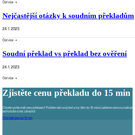
Číst více
Nejčastější otázky k soudním překladům
24. 1. 2023
Číst více
Soudní překlad vs překlad bez ověření
24. 1. 2023
Číst více
Zjistěte cenu překladu do 15 min
Chcete rychle znát cenu překladu? Pošlete nám svůj text a my Vám do 15 minut zašleme cenovou kalkulaci.
jednoduše a bez závazků!
Chci kalkulaci do 15 min