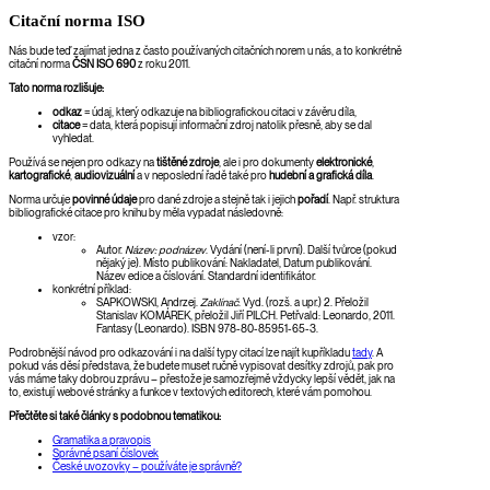
Citační norma ISO
Nás bude teď zajímat jedna z často používaných citačních norem u nás, a to konkrétně
citační norma
ČSN ISO 690
z roku 2011.
Tato norma rozlišuje:
odkaz
= údaj, který odkazuje na bibliografickou citaci v závěru díla,
citace
= data, která popisují informační zdroj natolik přesně, aby se dal
vyhledat.
Používá se nejen pro odkazy na
tištěné zdroje
, ale i pro dokumenty
elektronické
,
kartografické
,
audiovizuální
a v neposlední řadě také pro
hudební a grafická díla
.
Norma určuje
povinné údaje
pro dané zdroje a stejně tak i jejich
pořadí
. Např. struktura
bibliografické citace pro knihu by měla vypadat následovně:
vzor:
Autor.
Název: podnázev
. Vydání (není-li první). Další tvůrce (pokud
nějaký je). Místo publikování: Nakladatel, Datum publikování.
Název edice a číslování. Standardní identifikátor.
konkrétní příklad:
SAPKOWSKI, Andrzej.
Zaklínač
. Vyd. (rozš. a upr.) 2. Přeložil
Stanislav KOMÁREK, přeložil Jiří PILCH. Petřvald: Leonardo, 2011.
Fantasy (Leonardo). ISBN 978-80-85951-65-3.
Podrobnější návod pro odkazování i na další typy citací lze najít kupříkladu
tady
. A
pokud vás děsí představa, že budete muset ručně vypisovat desítky zdrojů, pak pro
vás máme taky dobrou zprávu – přestože je samozřejmě vždycky lepší vědět, jak na
to, existují webové stránky a funkce v textových editorech, které vám pomohou.
Přečtěte si také články s podobnou tematikou:
Gramatika a pravopis
Správné psaní číslovek
České uvozovky – používáte je správně?