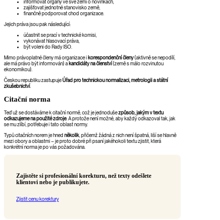
informovat orgány ve své zemi o novinkách,
zajišťovat jednotné stanovisko země,
finančně podporovat chod organizace.
Jejich práva jsou pak následující:
účastnit se prací v technické komisi,
vykonávat hlasovací práva,
být voleni do Rady ISO.
Mimo právoplatné členy má organizace i
korespondenční členy
(aktivně se nepodílí,
ale má právo být informován) a
kandidáty na členství
(země s málo rozvinutou
ekonomikou).
Českou republiku zastupuje
Úřad pro technickou normalizaci, metrologii a státní
zkušebnictví
.
Citační norma
Teď už se dostáváme k citační normě, což je jednoduše
způsob, jakým v textu
odkazujeme na použité zdroje
. A protože není možné, aby každý odkazoval tak, jak
se mu zlíbí, potřebuje i tato oblast normy.
Typů citačních norem je hned
několik
, přičemž žádná z nich není špatná, liší se hlavně
mezi obory a oblastmi – je proto dobré při psaní jakéhokoli textu zjistit, která
konkrétní norma je po vás požadována.
Zajistěte si profesionální korekturu, než texty odešlete
klientovi nebo je publikujete.
Zjistit cenu korektury