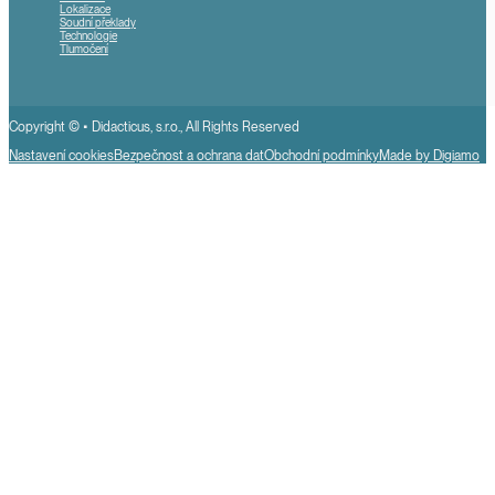
Lokalizace
Soudní překlady
Technologie
Tlumočení
Copyright © • Didacticus, s.r.o., All Rights Reserved
Nastavení cookies
Bezpečnost a ochrana dat
Obchodní podmínky
Made by Digiamo