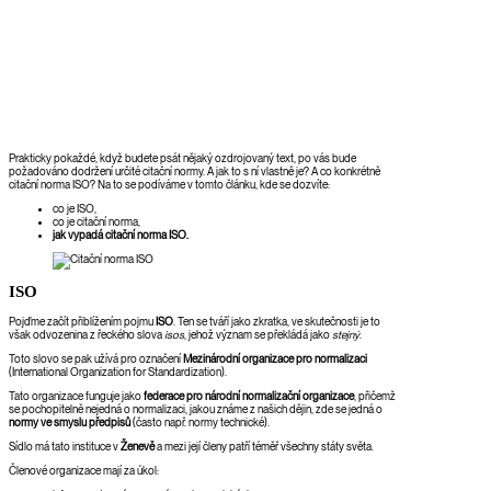
Prakticky pokaždé, když budete psát nějaký ozdrojovaný text, po vás bude
požadováno dodržení určité citační normy. A jak to s ní vlastně je? A co konkrétně
citační norma ISO? Na to se podíváme v tomto článku, kde se dozvíte:
co je ISO,
co je citační norma,
jak vypadá citační norma ISO.
ISO
Pojďme začít přiblížením pojmu
ISO
. Ten se tváří jako zkratka, ve skutečnosti je to
však odvozenina z řeckého slova
isos
, jehož význam se překládá jako
stejný
.
Toto slovo se pak užívá pro označení
Mezinárodní organizace pro normalizaci
(International Organization for Standardization).
Tato organizace funguje jako
federace pro národní normalizační organizace
, přičemž
se pochopitelně nejedná o normalizaci, jakou známe z našich dějin, zde se jedná o
normy ve smyslu předpisů
(často např. normy technické).
Sídlo má tato instituce v
Ženevě
a mezi její členy patří téměř všechny státy světa.
Členové organizace mají za úkol: