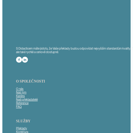
S Didacticem máte jistotu, že Vaše překlady budou odpovídat nejvyšším standardům kvality. 
ale také rychlé a cenově dostupné.
Sledute nás na Facebooku
Sledujte nás na LinkedInu
O SPOLEČNOSTI
O nás
Náš tým
Kariéra
Naši překladatelé
Reference
FAQ
SLUŽBY
Překlady
Korektura