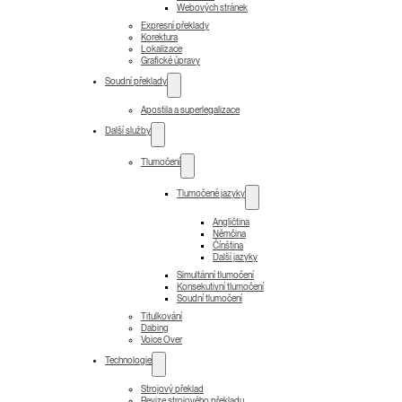
Webových stránek
Expresní překlady
Korektura
Lokalizace
Grafické úpravy
Soudní překlady
Apostila a superlegalizace
Další služby
Tlumočení
Tlumočené jazyky
Angličtina
Němčina
Čínština
Další jazyky
Simultánní tlumočení
Konsekutivní tlumočení
Soudní tlumočení
Titulkování
Dabing
Voice Over
Technologie
Strojový překlad
Revize strojového překladu