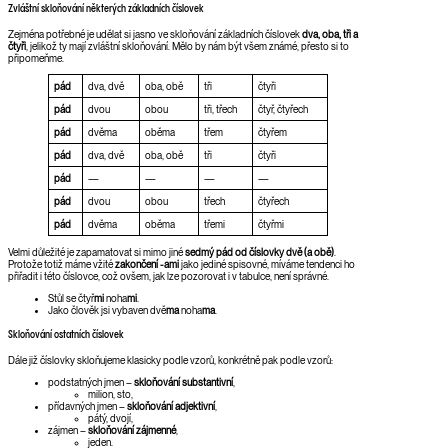
Zvláštní skloňování některých základních číslovek
Zejména potřebné je udělat si jasno ve skloňování základních číslovek
dva, oba, tři a
čtyři
, jelikož ty mají zvláštní skloňování. Mělo by nám být všem známé, přesto si to
připomeňme.
pád
dva, dvě
oba, obě
tři
čtyři
pád
dvou
obou
tři, třech
čtyř, čtyřech
pád
dvěma
oběma
třem
čtyřem
pád
dva, dvě
oba, obě
tři
čtyři
pád
—
—
—
—
pád
dvou
obou
třech
čtyřech
pád
dvěma
oběma
třemi
čtyřmi
Velmi důležité je zapamatovat si mimo jiné
sedmý pád od číslovky dvě (a obě)
.
Protože totiž máme vžité
zakončení -ami
jako jediné spisovné, míváme tendenci ho
přiřadit i této číslovce, což ovšem, jak lze pozorovat i v tabulce, není správné.
Stůl se čtyř
mi
noha
mi
.
Jako člověk jsi vybaven dvě
ma
noha
ma
.
Skloňování ostatních číslovek
Dále již číslovky skloňujeme klasicky podle vzorů, konkrétně pak podle vzorů:
podstatných jmen –
skloňování substantivní
,
milion, sto,
přídavných jmen –
skloňování adjektivní
,
pátý, dvojí,
zájmen –
skloňování zájmenné
,
jeden.