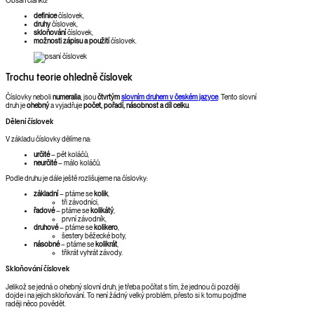
Obsah článku:
definice
číslovek,
druhy
číslovek,
skloňování
číslovek,
možnosti zápisu a použití
číslovek.
Trochu teorie ohledně číslovek
Číslovky neboli
numeralia
, jsou
čtvrtým
slovním druhem v českém jazyce
. Tento slovní
druh je
ohebný
a vyjadřuje
počet, pořadí, násobnost a díl celku
.
Dělení číslovek
V základu číslovky dělíme na:
určité
– pět koláčů,
neurčité
– málo koláčů.
Podle druhu je dále ještě rozlišujeme na číslovky:
základní
– ptáme se
kolik
,
tři závodníci,
řadové
– ptáme se
kolikátý
,
první závodník,
druhové
– ptáme se
kolikero
,
šestery běžecké boty,
násobné
– ptáme se
kolikrát
,
třikrát vyhrát závody.
Skloňování číslovek
Jelikož se jedná o ohebný slovní druh, je třeba počítat s tím, že jednou či později
dojde i na jejich skloňování. To není žádný velký problém, přesto si k tomu pojďme
raději něco povědět.