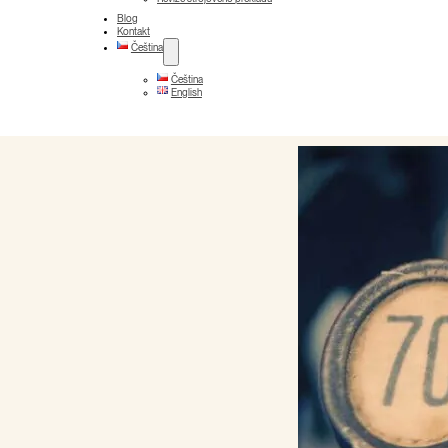
Blog
Kontakt
Čeština
Čeština
English