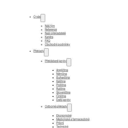
O nás
Náš tým
Reference
Naši překladatelé
Kariéra
FAQ
Obchodní podmínky
Překlady
Překládané jazyky
Angličtina
Němčina
Bulharština
Italština
Polština
Ruština
Slovenština
Čínština
Další jazyky
Odborné překlady
Ekonomické
Medicínské a farmaceutické
Právní
Technické