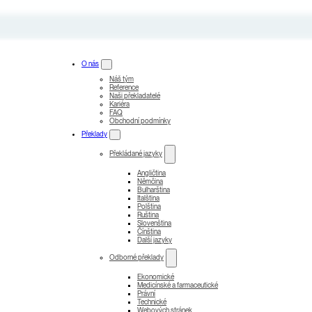
O nás
Náš tým
Reference
Naši překladatelé
Kariéra
FAQ
Obchodní podmínky
Překlady
Překládané jazyky
Angličtina
Němčina
Bulharština
Italština
Polština
Ruština
Slovenština
Čínština
Další jazyky
Odborné překlady
Ekonomické
Medicínské a farmaceutické
Právní
Technické
Webových stránek