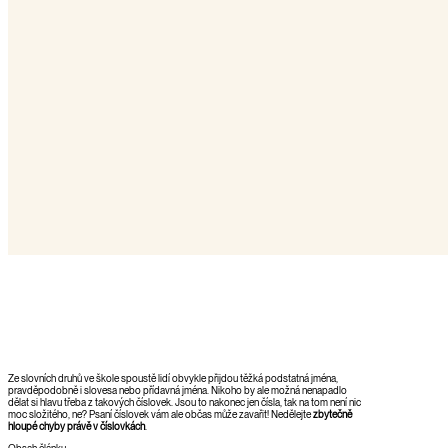
Ze slovních druhů ve škole spoustě lidí obvykle přijdou těžká podstatná jména,
pravděpodobně i slovesa nebo přídavná jména. Nikoho by ale možná nenapadlo
dělat si hlavu třeba z takových číslovek. Jsou to nakonec jen čísla, tak na tom není nic
moc složitého, ne? Psaní číslovek vám ale občas může zavařit! Nedělejte
zbytečně
hloupé chyby právě v číslovkách
.