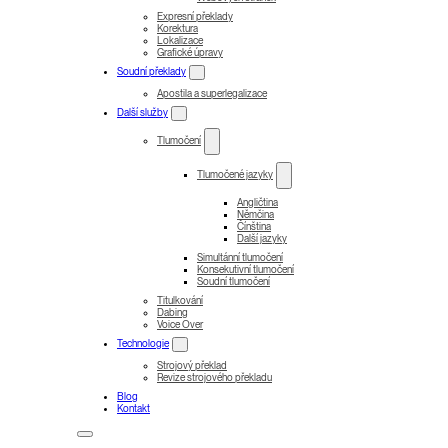
Expresní překlady
Korektura
Lokalizace
Grafické úpravy
Soudní překlady
Apostila a superlegalizace
Další služby
Tlumočení
Tlumočené jazyky
Angličtina
Němčina
Čínština
Další jazyky
Simultánní tlumočení
Konsekutivní tlumočení
Soudní tlumočení
Titulkování
Dabing
Voice Over
Technologie
Strojový překlad
Revize strojového překladu
Blog
Kontakt