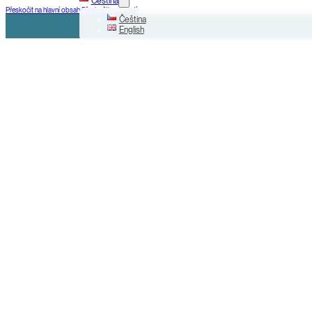
Čeština
Přeskočit na hlavní obsah
Přeskočit na zápatí
Čeština
English
+420 225 000 799
Na Příkopě 31, Praha 1