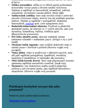
à
Paris
)
Stříška (circumfles)
: stříška je ve většině jazyků pozůstatkem
historického vývoje jazyka a obvykle nemění výslovnost.
Najdeme ji například ve francouzštině, holandštině, italštině,
rumunštině, slovenštině a mnoha dalších. (Biely k
ô
ň)
Sedila/ocásek (cedilla)
: tento znak obvykle slouží k zachování
původní výslovnosti hlásky, která by bez něj podléhala asimilaci
znělosti. Nachází se například v portugalštině, albánštině,
francouzštině,
turečtině
apod. (
com espa
ç
amento fixo
)
Rozlučník/tréma/umlaut (dieresis)
: Používají je především
germánské jazyky, ale objevuje se i v jiných jazycích, jako jsou
estonština, holandština, italština, švédština apod.
(
Ö
stereichische grenzezone
)
Dvě čárky (double acute)
: takzvaný maďarský umlaut
nalezneme výhradně v maďarském jazyce. (
Drágul a tej a jövő
hett
ő
l
)
Obrácený háček (ogonek)
: tento zvláštní diakritický znak se
nachází pouze v litevštině a polštině (
Historia wzj
ę
ła swój
pocz
ą
tek
)
Vlnka (tilde)
: vlnka se používá jen v některých jazycích, mezi
něž patří například portugalština, španělštině, estonština,
baskičtina či katalánština. (
e tabulaç
õ
es s
ã
o mantidas
)
Oblý háček/lavorek (breve)
: Tento znak připomínající korunku
nalezneme například rumunštině a turečtině. (
bun
ă
ziua
)
Škrtnuté Ł:
tuto diakritickou značku používá především
polština a jiné slovanské jazyky, jako například běloruština a
ukrajinština. (
Historia wzję
ł
a swój początek
)
Potřebujete bezchybný text pro tisk nebo
prezentaci?
Nechte ho projít profesionální korekturou.
Nezávazně poptat korekturu