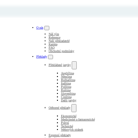
O nás
Náš tým
Reference
Naši překladatelé
Kariéra
FAQ
Obchodní podmínky
Překlady
Překládané jazyky
Angličtina
Němčina
Bulharština
Italština
Polština
Ruština
Slovenština
Čínština
Další jazyky
Odborné překlady
Ekonomické
Medicínské a farmaceutické
Právní
Technické
Webových stránek
Expresní překlady