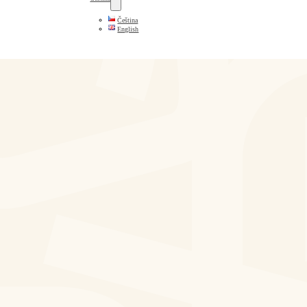
Čeština
English