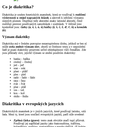
Co je diakritika?
Diakritika je souhrn fonetických znamének, která se využívají k
rozlišení
výslovnosti u stejně napsaných hlásek
a zároveň k odlišení významu
stejných písmen. Doplňují tedy abecední znaky latinské abecedy, čímž
rozšiřují pestrost používaných samohlásek i souhlásek. V češtině jimi
konkrétně jsou:
čárky (á, é, í, ó, ú) háčky (ž, š, č, ř, ď, ť, ň) a kroužek
(ů)
.
Význam diakritiky
Diakritika má v českém pravopise nezastupitelnou úlohu, jelikož se bez ní
může
zcela změnit význam slov
, zhorší se čitelnost textu a v neposlední
řadě je psaní diakritiky projevem určité ohleduplnosti vůči čtenářům. Zde
jsou příklady slov, jejichž význam se změní použitím diakritiky:
banka – baňka
citelný – čitelný
jed – jeď
sraz – sráz
plast – plášť
ples – pleš
radit – řadit – řádit
rasa – řasa
rvát – řvát
plaz – pláž
ves – veš
kos – koš
skála – škála
Diakritika v evropských jazycích
Diakritických znamének je v jiných jazycích, které používají latinku, celá
řada. Mezi ty, které jsou součástí evropských jazyků, patří níže uvedené:
Zpětná čárka (grave)
: tento znak obvykle značí tupý přízvuk.
Používají jej například jazyky jako francouzština, italština,
holandština, norština, portugalština a mnoha dalších. (
Il habite