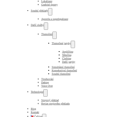
Lokalizace
Grafické úpravy
Soudní překlady
Apostila a superlegalizace
Další služby
Tlumočení
Tlumočené jazyky
Angličtina
Němčina
Čínština
Další jazyky
Simultánní tlumočení
Konsekutivní tlumočení
Soudní tlumočení
Titulkování
Dabing
Voice Over
Technologie
Strojový překlad
Revize strojového překladu
Blog
Kontakt
Čeština