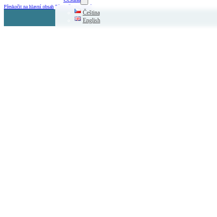
Přeskočit na hlavní obsah
Přeskočit na zápatí
Čeština
English
+420 225 000 799
Na Příkopě 31, Praha 1