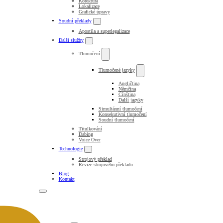
Korektura
Lokalizace
Grafické úpravy
Soudní překlady
Apostila a superlegalizace
Další služby
Tlumočení
Tlumočené jazyky
Angličtina
Němčina
Čínština
Další jazyky
Simultánní tlumočení
Konsekutivní tlumočení
Soudní tlumočení
Titulkování
Dabing
Voice Over
Technologie
Strojový překlad
Revize strojového překladu
Blog
Kontakt