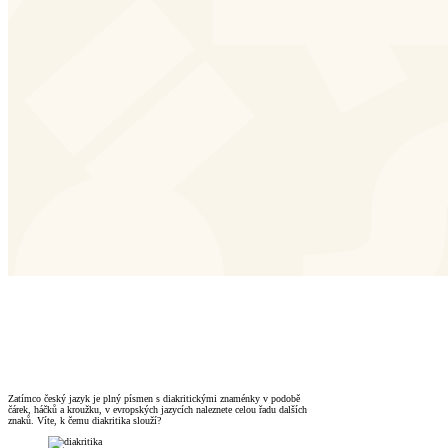
Zatímco český jazyk je plný písmen s diakritickými znaménky v podobě
čárek, háčků a kroužku, v evropských jazycích naleznete celou řadu dalších
znaků. Víte, k čemu diakritika slouží?