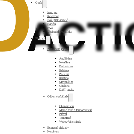
O nás
Náš tým
Reference
Naši překladatelé
Kariéra
FAQ
Obchodní podmínky
Překlady
Překládané jazyky
Angličtina
Němčina
Bulharština
Italština
Polština
Ruština
Slovenština
Čínština
Další jazyky
Odborné překlady
Ekonomické
Medicínské a farmaceutické
Právní
Technické
Webových stránek
Expresní překlady
Korektura