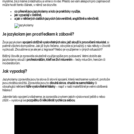
myslíme, že ji máme zvládnutou a víme o ní vše. Přesto se vám alespoň pro zajímavost
může hodit tento článek, v němž se dozvíte:
co přesně jsou jazykolamy a kdo je prakticky využije,
jak vypadají v češtině,
a jak v některých dalších jazycích (slovenštině, angličtině a němčině).
Je jazykolam jen prostředkem k zábavě?
Že je jazykolam
spojení obtížně vyslovitelných slov, jež slouží k procvičení mluvidel
, si
patrně všichni domyslíme. Jak již bylo řečeno, obvykle si je každý z nás někdy v životě
vyzkouší. Zkoušíme si je ale jen z legrace? Nebo je využijeme i v jiných situacích?
Běžný člověk je zpravidla skutečně využije spíše pro pobavení. Velmi dobře ale
jazykolamy slouží i
profesionálům, kteří se živí mluvením
– tedy mluvčím, hercům či
moderátorům.
Jak vypadají?
Jazykolamy zpravidla jsou ta slova či slovní spojení, která nechceme vyslovit, protože
jsou zkrátka složitá. Zpravidla jsou to
dlouhá slova
,
chudá na samohlásky
či
obsahující některé
hůře vyslovitelné hlásky
– např. v naší mateřštině je velmi oblíbená
hláska ř.
Jakmile tato spojení zvládneme, je zpravidla zvykem jejich výslovnost ještě o něco
ztížit – vyslovují se
pozpátku či několikrát rychle za sebou
.