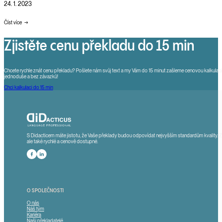
24. 1. 2023
Číst více
Zjistěte cenu překladu do 15 min
Chcete rychle znát cenu překladu? Pošlete nám svůj text a my Vám do 15 minut zašleme cenovou kalkulaci.
jednoduše a bez závazků!
Chci kalkulaci do 15 min
S Didacticem máte jistotu, že Vaše překlady budou odpovídat nejvyšším standardům kvality. 
ale také rychlé a cenově dostupné.
Sledute nás na Facebooku
Sledujte nás na LinkedInu
O SPOLEČNOSTI
O nás
Náš tým
Kariéra
Naši překladatelé