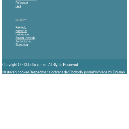
Reference
FAQ
SLUŽBY
Překlady
Korektura
Lokalizace
Soudní překlady
Technologie
Tlumočení
Copyright © • Didacticus, s.r.o., All Rights Reserved
Nastavení cookies
Bezpečnost a ochrana dat
Obchodní podmínky
Made by Digiamo