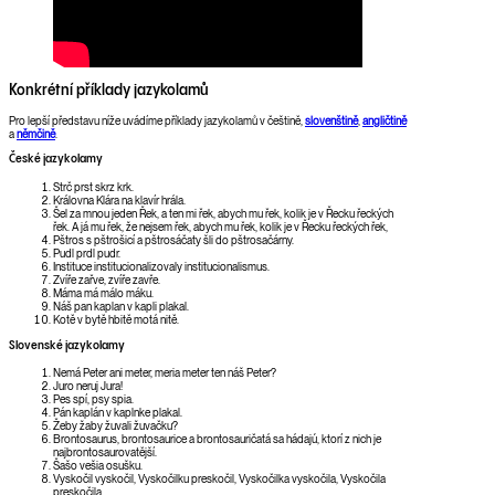
Konkrétní příklady jazykolamů
Pro lepší představu níže uvádíme příklady jazykolamů v češtině,
slovenštině
,
angličtině
a
němčině
.
České jazykolamy
Strč prst skrz krk.
Královna Klára na klavír hrála.
Šel za mnou jeden Řek, a ten mi řek, abych mu řek, kolik je v Řecku řeckých
řek. A já mu řek, že nejsem řek, abych mu řek, kolik je v Řecku řeckých řek,
Pštros s pštrošicí a pštrosáčaty šli do pštrosačárny.
Pudl prdl pudr.
Instituce institucionalizovaly institucionalismus.
Zvíře zařve, zvíře zavře.
Máma má málo máku.
Náš pan kaplan v kapli plakal.
Kotě v bytě hbitě motá nitě.
Slovenské jazykolamy
Nemá Peter ani meter, meria meter ten náš Peter?
Juro neruj Jura!
Pes spí, psy spia.
Pán kaplán v kaplnke plakal.
Žeby žaby žuvali žuvačku?
Brontosaurus, brontosaurice a brontosauričatá sa hádajú, ktorí z nich je
najbrontosaurovatější.
Šašo vešia osušku.
Vyskočil vyskočil, Vyskočilku preskočil, Vyskočilka vyskočila, Vyskočila
preskočila.