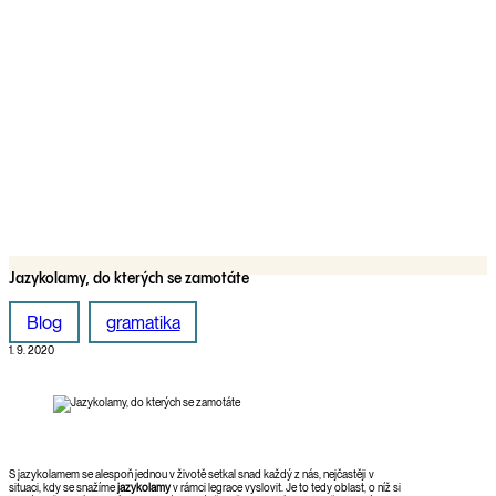
Jazykolamy, do kterých se zamotáte
Blog
gramatika
1. 9. 2020
S jazykolamem se alespoň jednou v životě setkal snad každý z nás, nejčastěji v
situaci, kdy se snažíme
jazykolamy
v rámci legrace vyslovit. Je to tedy oblast, o níž si