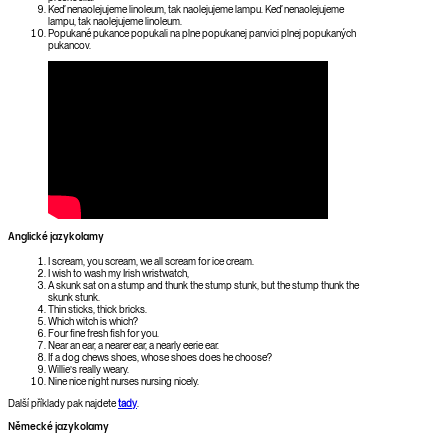
Keď nenaolejujeme linoleum, tak naolejujeme lampu. Keď nenaolejujeme
lampu, tak naolejujeme linoleum.
Popukané pukance popukali na plne popukanej panvici plnej popukaných
pukancov.
Anglické jazykolamy
I scream, you scream, we all scream for ice cream.
I wish to wash my Irish wristwatch,
A skunk sat on a stump and thunk the stump stunk, but the stump thunk the
skunk stunk.
Thin sticks, thick bricks.
Which witch is which?
Four fine fresh fish for you.
Near an ear, a nearer ear, a nearly eerie ear.
If a dog chews shoes, whose shoes does he choose?
Willie’s really weary.
Nine nice night nurses nursing nicely.
Další příklady pak najdete
tady
.
Německé jazykolamy