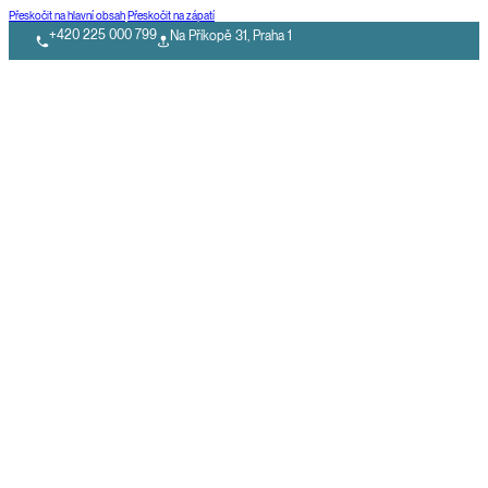
Přeskočit na hlavní obsah
Přeskočit na zápatí
+420 225 000 799
Na Příkopě 31, Praha 1