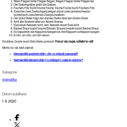
Wenn Fliegen hinter Fliegen fliegen, fliegen Fliegen hinter Fliegen her.
Der Grabengräber gräbt die Gräben.
Fischers Fritz fischt frische Fische, frische Fische fischt Fischers Fritz.
Zwischen zwei Zwetschgenzweigen sitzen zwei zechenschwarze
tschechisch zwischernde Zwergschwalben.
Der dicke Dieter trägt den dünnen Dieter über den dicken Dreck.
Acht alte Ameisen aßen am Abend Ananas.
Esel essen Nesseln nicht, nein, Nesseln essen Esel nicht.
Bäcker Braun backt braune Brezeln. Braune brezeln backt Bäcker Braun.
Es klapperten die Klapperschlangen bis ihre Klappern schlapper klangen.
In Ulm, um Ulm, um Ulm herum.
Doufáme, že jste se při čtení článku pobavili.
Pokud vás zaujal, sdílejte ho dál!
Mohlo by vás také zajímat:
Nejznámější anglické citáty: víte, co přesně znamenají?
Nejznámější latinské citáty (i s překlady): znáte je všechny?
Kategorie
gramatika
Datum publikace
1. 9. 2020