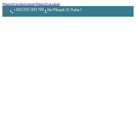
Přeskočit na hlavní obsah
Přeskočit na zápatí
+420 225 000 799
Na Příkopě 31, Praha 1