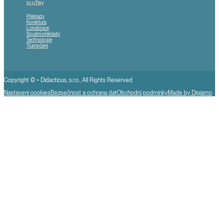
SLUŽBY
Překlady
Korektura
Lokalizace
Soudní překlady
Technologie
Tlumočení
Copyright © • Didacticus, s.r.o., All Rights Reserved
Nastavení cookies
Bezpečnost a ochrana dat
Obchodní podmínky
Made by Digiamo