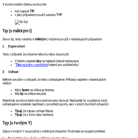
V tomto kratším článku se dozvíte:
kdy napsat
TIP
,
v jaký případech použít variantu
TYP
.
Tip (s měkkým I)
Slovo tip, tedy variantu s
měkkým I
, můžeme použít v následujících případech:
1. Doporučení
Tedy v případě, že chceme někomu něco doporučit.
V článku najdete
tipy
na nejlepší italské restaurace.
“
Tipy
na knihy v angličtině
(nejen) pro začátečníky”
2. Odhad
Měkké I se píše i v případě, že něco odhadujeme. Příklady najdete v následujících
větách.
Mým
tipem
na vítěze je Andrea.
Můj
tip
na vítěze nevyšel.
Stejně tak se chová také odvozené sloveso tipovat. Nejčastěji ho využijeme, když
odhadujeme výsledek například v prostředí sportu, ale i v jiných životních situacích.
Tipuji
, že zápas vyhraje Slavie.
Tipuji
, že z toho nejsi nadšený.
Typ (s tvrdým Y)
Zápis s tvrdým Y se používá v odlišných situacích. Podívejte se na jejich přehled.