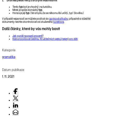
1. Druh lidí (nebo věcí) s určitými vlastnostmi
Tento
typ
bot je vhodný i na turistiku.
Mirek je spíše domácký
typ
.
Honza je její
typ
. (Ve smyslu že se někomu líbí určitý „typ“ člověka.)
V případě nejasností se můžete podívat do
jazykové příručky
, případně si důležité
dokumenty nechte zkontrolovat od zkušeného
korektora
.
Další články, které by vás mohly bavit
Jak vyzrát na psaní procent?
Kde procvičovat češtinu: 10 užitečných webů (nejen) pro děti
Kategorie
gramatika
Datum publikace
1. 11. 2021