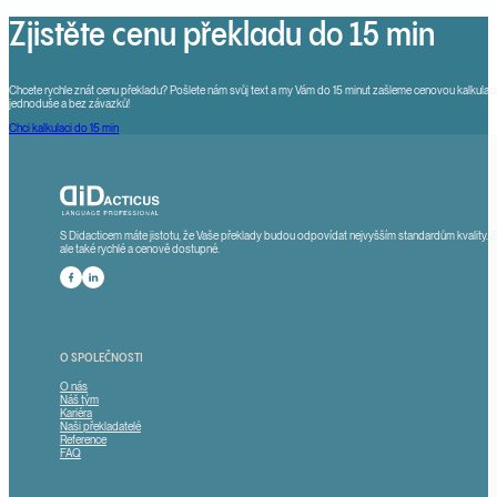
Zjistěte cenu překladu do 15 min
Chcete rychle znát cenu překladu? Pošlete nám svůj text a my Vám do 15 minut zašleme cenovou kalkulaci.
jednoduše a bez závazků!
Chci kalkulaci do 15 min
S Didacticem máte jistotu, že Vaše překlady budou odpovídat nejvyšším standardům kvality. 
ale také rychlé a cenově dostupné.
Sledute nás na Facebooku
Sledujte nás na LinkedInu
O SPOLEČNOSTI
O nás
Náš tým
Kariéra
Naši překladatelé
Reference
FAQ