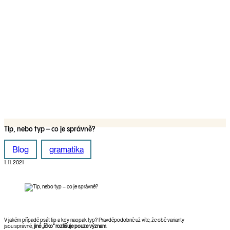
Tip, nebo typ – co je správně?
Blog
gramatika
1. 11. 2021
V jakém případě psát tip a kdy naopak typ? Pravděpodobně už víte, že obě varianty
jsou správné,
jiné „íčko“ rozlišuje pouze význam
.