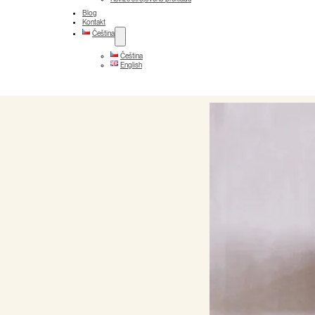
Blog
Kontakt
Čeština
Čeština
English