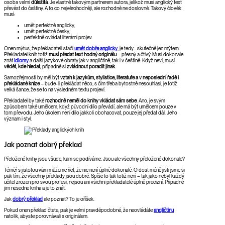
osoba velmi
důležitá
. Je vlastně takovým partnerem autora, jelikož musí anglický text
převést do češtiny. A to co nejvěrohodněji, ale rozhodně ne doslovně. Takový člověk
musí:
umět perfektně anglicky,
umět perfektně česky,
perfektně ovládat literární projev.
Onen mýtus, že překladateli stačí
umět dobře anglicky
, je tedy… skutečně jen mýtem.
Překladatel knih totiž
musí předat text hodný originálu
– přesný a čtivý. Musí dokonale
znát
idiomy
a další jazykové obraty jak v angličtině, tak i v češtině. Když neví, musí
vědět, kde hledat,
případně si
zvládnout poradit jinak
.
Samozřejmostí by měl být
vztah k jazykům, stylistice, literatuře a v neposlední řadě i
překládané knize
– bude-li překládat něco, s čím třeba bytostně nesouhlasí, je totiž
velká šance, že se to na výsledném textu projeví.
Překladatel by také
rozhodně neměl do knihy vkládat sám sebe
. Ano, je svým
způsobem také umělcem, když původní dílo převádí, ale má být umělcem pouze v
tom převodu. Jeho úkolem není dílo jakkoli obohacovat, pouze jej předat dál. Jeho
význam i styl.
Jak poznat dobrý překlad
Přeložené knihy jsou všude, kam se podíváme. Jsou ale všechny přeložené dokonale?
Téměř s jistotou vám můžeme říct, že nic není úplně dokonalé. O dost méně jisti jsme si
pak tím, že všechny překlady jsou dobré. Spíše to tak totiž není – tak jako nebyl každý
učitel zrozen pro svou profesi, nejsou ani všichni překladatelé úplně precizní. Případně
jim nesedne kniha a je to znát.
Jak
dobrý překlad
ale poznat? To je oříšek.
Pokud onen překlad čtete, pak je velmi pravděpodobné, že neovládáte
angličtinu
natolik, abyste porovnávali s originálem.