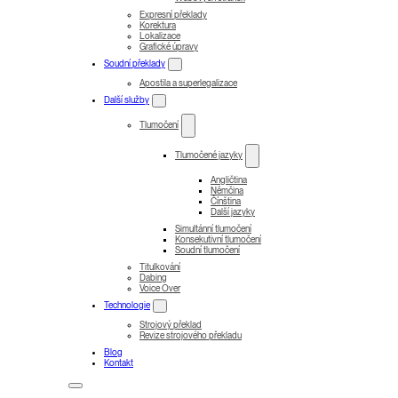
Expresní překlady
Korektura
Lokalizace
Grafické úpravy
Soudní překlady
Apostila a superlegalizace
Další služby
Tlumočení
Tlumočené jazyky
Angličtina
Němčina
Čínština
Další jazyky
Simultánní tlumočení
Konsekutivní tlumočení
Soudní tlumočení
Titulkování
Dabing
Voice Over
Technologie
Strojový překlad
Revize strojového překladu
Blog
Kontakt