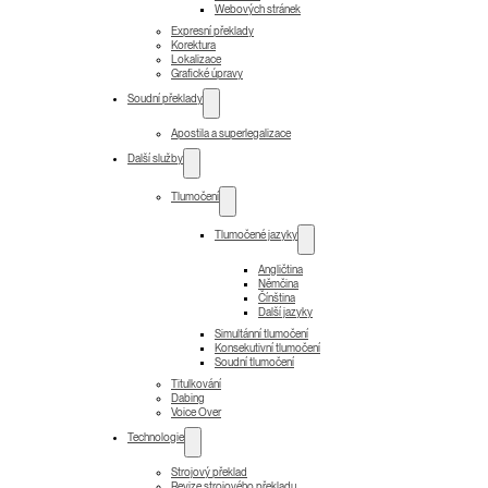
Webových stránek
Expresní překlady
Korektura
Lokalizace
Grafické úpravy
Soudní překlady
Apostila a superlegalizace
Další služby
Tlumočení
Tlumočené jazyky
Angličtina
Němčina
Čínština
Další jazyky
Simultánní tlumočení
Konsekutivní tlumočení
Soudní tlumočení
Titulkování
Dabing
Voice Over
Technologie
Strojový překlad
Revize strojového překladu