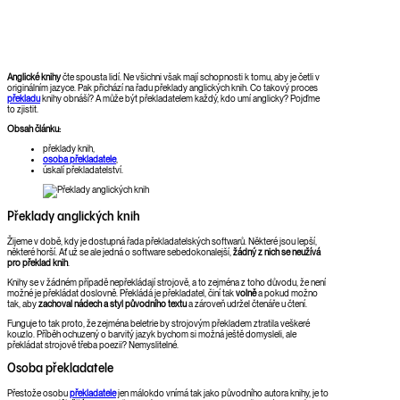
Anglické knihy
čte spousta lidí. Ne všichni však mají schopnosti k tomu, aby je četli v
originálním jazyce. Pak přichází na řadu překlady anglických knih. Co takový proces
překladu
knihy obnáší? A může být překladatelem každý, kdo umí anglicky? Pojďme
to zjistit.
Obsah článku:
překlady knih,
osoba překladatele
,
úskalí překladatelství.
Překlady anglických knih
Žijeme v době, kdy je dostupná řada překladatelských softwarů. Některé jsou lepší,
některé horší. Ať už se ale jedná o software sebedokonalejší,
žádný z nich se neužívá
pro překlad knih
.
Knihy se v žádném případě nepřekládají strojově, a to zejména z toho důvodu, že není
možné je překládat doslovně. Překládá je překladatel, činí tak
volně
a pokud možno
tak, aby
zachoval nádech a styl původního textu
a zároveň udržel čtenáře u čtení.
Funguje to tak proto, že zejména beletrie by strojovým překladem ztratila veškeré
kouzlo. Příběh ochuzený o barvitý jazyk bychom si možná ještě domysleli, ale
překládat strojově třeba poezii? Nemyslitelné.
Osoba překladatele
Přestože osobu
překladatele
jen málokdo vnímá tak jako původního autora knihy, je to