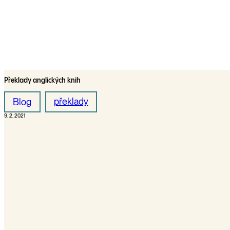
Překlady anglických knih
překlady
Blog
9. 2. 2021