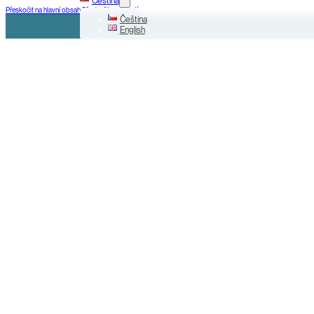
Čeština
Přeskočit na hlavní obsah
Přeskočit na zápatí
Čeština
English
+420 225 000 799
Na Příkopě 31, Praha 1