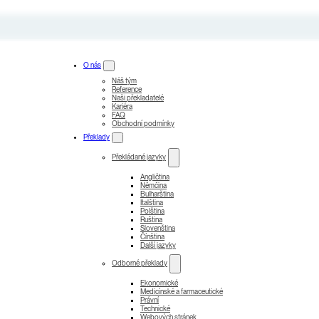
O nás
Náš tým
Reference
Naši překladatelé
Kariéra
FAQ
Obchodní podmínky
Překlady
Překládané jazyky
Angličtina
Němčina
Bulharština
Italština
Polština
Ruština
Slovenština
Čínština
Další jazyky
Odborné překlady
Ekonomické
Medicínské a farmaceutické
Právní
Technické
Webových stránek