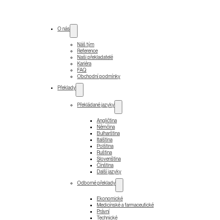
O nás
Náš tým
Reference
Naši překladatelé
Kariéra
FAQ
Obchodní podmínky
Překlady
Překládané jazyky
Angličtina
Němčina
Bulharština
Italština
Polština
Ruština
Slovenština
Čínština
Další jazyky
Odborné překlady
Ekonomické
Medicínské a farmaceutické
Právní
Technické